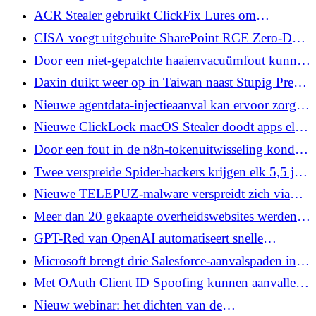
vlagafbeeldingen
camera en scherm open te stellen voor rivaliserende
ACR Stealer gebruikt ClickFix Lures om
AI-assistenten
browsertokens en Microsoft 365-bestanden te
CISA voegt uitgebuite SharePoint RCE Zero-Day
stelen
CVE-2026-58644 toe aan KEV
Door een niet-gepatchte haaienvacuümfout kunnen
aanvallers andere stofzuigers in de hele regio
Daxin duikt weer op in Taiwan naast Stupig Pre-
controleren
Login SYSTEM Backdoor
Nieuwe agentdata-injectieaanval kan ervoor zorgen
dat AI-agenten verkeerd klikken of commando's
Nieuwe ClickLock macOS Stealer doodt apps elke
van aanvallers uitvoeren
210 ms totdat slachtoffers hun wachtwoord typen
Door een fout in de n8n-tokenuitwisseling konden
aanvallers inloggen als gebruikers van een andere
Twee verspreide Spider-hackers krijgen elk 5,5 jaar
uitgever
voor een TfL-hack van £ 29 miljoen
Nieuwe TELEPUZ-malware verspreidt zich via
ClickFix om gegevens te stelen en opdrachten uit
Meer dan 20 gekaapte overheidswebsites werden
te voeren
een aanvalskanaal
GPT-Red van OpenAI automatiseert snelle
injectietests om GPT-5.6 Sol te harden
Microsoft brengt drie Salesforce-aanvalspaden in
kaart die verband houden met een jaar van
Met OAuth Client ID Spoofing kunnen aanvallers
ShinyHunters-activiteit
gestolen Microsoft Entra-referenties valideren
Nieuw webinar: het dichten van de