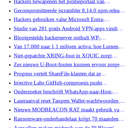
Hackers bewapenen het politieportaal van
Balochistan in spionagecampagnes met meerdere
Gecompromitteerde jscrambler 8.14.0 npm-release
groepen
laat roest Infostealer vallen tijdens installatie
Hackers gebruiken valse Microsoft Entra-
toegangssleutelregistratie om toegang te krijgen tot
Studie van 281 gratis Android VPN-apps vindt
Microsoft 365
verkeerslekken, niet-gecodeerde gegevens en
Blootgestelde hackerserver onthult WP-
tracking
SHELLSTORM backdooring van duizenden
Van 17.000 naar 1,1 miljoen activa: hoe Lumen
WordPress-sites
Technologies het belichtingsbeheer op schaal
Niet-gepatchte XRING-fout in XQUIC zorgt
opnieuw heeft opgebouwd
ervoor dat externe clients HTTP/3-servers laten
Zes nieuwe U-Boot-fouten kunnen ervoor zorgen
crashen
dat kwaadaardige afbeeldingen apparaten laten
Progress vertelt ShareFile-klanten dat ze
crashen of code uitvoeren tijdens het opstarten
opslagzonecontrollers moeten afsluiten vanwege
Injective Labs GitHub-compromis pusht
beveiligingsbedreigingen
portemonnee-sleutelstelende npm-pakketten
Onderzoeker beschrijft WhatsApp-naar-Host-
aanvalsketen met behulp van drie OpenClaw-
Laseraanval reset Tangem Wallet-wachtwoorden op
fouten
kaarten die niet kunnen worden gepatcht
Nieuwe MODBEACON RAT maakt gebruik van
gRPC-streaming voor gecodeerd C2-verkeer
Ransomware-onderhandelaar krijgt 70 maanden
gevangenisstraf voor hulp aan BlackCat-aanvallen
Aanvallers maken misbruik van de 'Ill Bloom'-