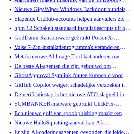
kwetsbaarheid om $3,1 miljoen uit
Nieuwe GigaWiper Windows Backdoor-bundels
cryptocurrency-portefeuilles te halen
Schijf wissen, valse ransomware en spyware
Slapende GitHub-accounts helpen aanvallers zich
te mengen terwijl ze bedrijfsorganisaties in kaart
npm 12 Schakelt standaard installatiescripts uit om
brengen
het risico op toeleveringsketens te verminderen
GodDamn Ransomware gebruikt PoisonX-
stuurprogramma om eindpuntverdediging uit te
Valse 7-Zip-installatieprogramma's veranderen
schakelen
apparaten in residentiële proxyknooppunten
Meta's nieuwe AI Image Tool laat anderen uw
openbare Instagram-foto's gebruiken in AI-
De beste AI-agenten die zijn gebouwd om
afbeeldingen
kwaadaardige code te onderscheppen, kunnen
GhostApproval Symlink-fouten kunnen ervoor
worden misleid om deze uit te voeren
zorgen dat kwaadaardige repos code uitvoeren in
GitHub Copilot weigert schadelijke verzoeken in
AI-coderingsagenten
de chat en schrijft ze vervolgens in code
De verificatiestap is het nieuwe ATO-slagveld in
2026
SCMBANKER-malware gebruikt ClickFix-
lokmiddelen om Mexicaanse bankgebruikers te
Een nieuwe golf van spookphishing maakt een
targeten
einde aan de traditionele e-mailbeveiliging
Nieuwe HalluSquatting-aanval kan AI-
coderingsassistenten ertoe verleiden botnet-
Er zijn AI-coderingsagenten gevonden die leiden