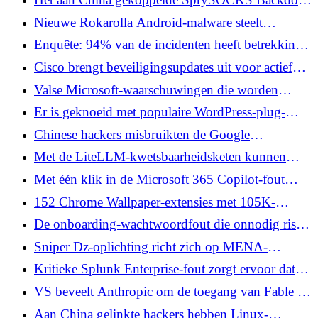
breidt uit naar Windows met op stuurprogramma's
Nieuwe Rokarolla Android-malware steelt
gebaseerde stealth
pincodes, sms-codes en crypto-
Enquête: 94% van de incidenten heeft betrekking
portemonneefondsen
op geanonimiseerde infrastructuur. Teams zijn nog
Cisco brengt beveiligingsupdates uit voor actief
steeds reactief
misbruikte SD-WAN Manager-fout
Valse Microsoft-waarschuwingen die worden
gebruikt om Noord-Koreaanse NarwhalRAT-
Er is geknoeid met populaire WordPress-plug-
malware te implementeren
inscripts om verborgen achterdeurtjes op sites te
Chinese hackers misbruikten de Google
plaatsen
Workspace-regels om onderzoeks- en
Met de LiteLLM-kwetsbaarheidsketen kunnen
verdedigings-e-mails te stelen
gebruikers met weinig bevoegdheden AI-
Met één klik in de Microsoft 365 Copilot-fout
gatewayservers overnemen
konden aanvallers e-mails, bestanden en MFA-
152 Chrome Wallpaper-extensies met 105K-
codes stelen
installaties gekoppeld aan adware en nepverkeer
De onboarding-wachtwoordfout die onnodig risico
met zich meebrengt
Sniper Dz-oplichting richt zich op MENA-
gebruikers via valse Facebook-aanbiedingen en
Kritieke Splunk Enterprise-fout zorgt ervoor dat
browserwaarschuwingen
aanvallers code kunnen uitvoeren zonder
VS beveelt Anthropic om de toegang van Fable 5
authenticatie
en Mythos 5 voor buitenlanders op te schorten
Aan China gelinkte hackers hebben Linux-