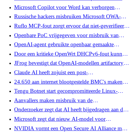
sleutel blootgelegd die toegang kan krijgen tot elke
Microsoft Copilot voor Word kan verborgen
database
aanwijzingen naar nieuwe documenten kopiëren
Russische hackers misbruiken Microsoft OWA-
fout om postbustoegang te behouden na rotatie
Ruflo MCP-fout zorgt ervoor dat niet-geverifieerde
van inloggegevens
aanvallers opdrachten kunnen uitvoeren en AI-
Openbare PoC vrijgegeven voor misbruik van
geheugen kunnen vergiftigen
Check Point SmartConsole Authentication Bypass
OpenAI-agent gebruikte openbaar gemaakte
inloggegevens voor vier services tijdens inbreuk
Door een kritieke OpenWrt DHCPv6-fout kunnen
op het knuffelgezicht
niet-geverifieerde aanvallers code als root uitvoeren
JFrog bevestigt dat OpenAI-modellen artifactory
Zero-Day hebben uitgebuit voordat ze Face Breach
Claude AI heeft zojuist een post-
omhelsden
kwantumtestschema gekraakt en een snellere AES-
24.650 aan internet blootgestelde BMC's maken
aanval van 7 ronden gevonden
IPMI-wachtwoordhashes openbaar voordat ze
Tengu Botnet start gecompromitteerde Linux-
inloggen
apparaten opnieuw op wanneer verdedigers het
Aanvallers maken misbruik van de
proces stopzetten
opdrachtinjectiefout van Arista VeloCloud
Onderzoeker zegt dat AI heeft bijgedragen aan de
Orchestrator
ontwikkeling van de Linux-verkeerscontrolerace
Microsoft zegt dat nieuw AI-model voor
naar root-exploit
cyberbeveiliging ervoor zorgt dat MDASH
NVIDIA vormt een Open Secure AI Alliance met
95,95% haalt tegen de helft van de kosten