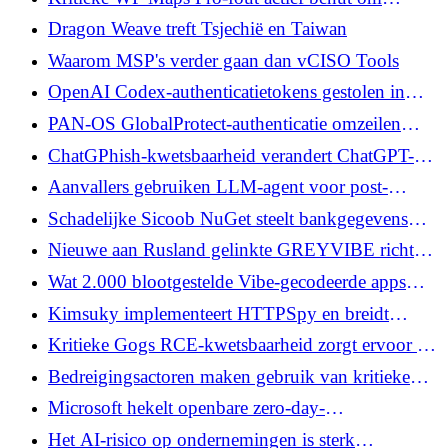
inloggegevens steelt
beheerdersaccounts te maken
Dragon Weave treft Tsjechië en Taiwan
Waarom MSP's verder gaan dan vCISO Tools
OpenAI Codex-authenticatietokens gestolen in
codexui-android npm Supply Chain-aanval
PAN-OS GlobalProtect-authenticatie omzeilen
(CVE-2026-0257) onder actieve exploitatie
ChatGPhish-kwetsbaarheid verandert ChatGPT-
websamenvattingen in een phishing-oppervlak
Aanvallers gebruiken LLM-agent voor post-
exploitatie na Marimo CVE-2026-39987-exploit
Schadelijke Sicoob NuGet steelt bankgegevens
terwijl npm-pakketten zich richten op
Nieuwe aan Rusland gelinkte GREYVIBE richt
cloudgeheimen
zich op Oekraïne met AI-aangedreven
Wat 2.000 blootgestelde Vibe-gecodeerde apps
cyberaanvallen
onthullen over de grenzen van de meeste
Kimsuky implementeert HTTPSpy en breidt
beveiligingsstacks
Arsenal uit met HelloDoor en VS Code Tunnels
Kritieke Gogs RCE-kwetsbaarheid zorgt ervoor dat
elke geverifieerde gebruiker willekeurige code kan
Bedreigingsactoren maken gebruik van kritieke
uitvoeren
FortiClient EMS-fout om inloggegevens te stelen
Microsoft hekelt openbare zero-day-
openbaarmakingen te midden van verwijdering
Het AI-risico op ondernemingen is sterk