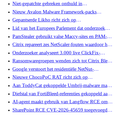
ervoor dat onbevoegde gebruikers root kunnen
Niet-gepatchte gebreken onthuld in
krijgen en treft Android
bestandssysteem gebundeld in miljoenen
Nieuw Avalon Malware Framework-packs
ingebedde apparaten
CrownX Ransomware-mogelijkheden
Gepantserde Likho richt zich op
overheidsinstanties en de energiesector met
Lid van het Europees Parlement dat onderzoek
BusySnake Stealer
doet naar spyware is gehackt met Pegasus
PamStealer gebruikt valse Maccy-sites en PAM-
controles om Mac-inlogwachtwoorden te stelen
Citrix repareert zes NetScaler-fouten waardoor het
lezen van bestanden en Denial-of-Service mogelijk
Onderzoeker analyseert 3.000 live ClickFix-
zijn
payloads en legt API-gestuurde malwarelevering
Ransomwaregroepen wenden zich tot Citrix Bleed
bloot
2, BYOVD en Supply Chain-referenties
Google verstoort het residentiële NetNut-
proxynetwerk met 2 miljoen thuisapparaten
Nieuwe ChocoPoC RAT richt zich op
kwetsbaarheidsonderzoekers via valse PoC Exploit
Aan ToddyCat gekoppelde Umbrij-malware maakt
Repos
misbruik van OAuth om toegang te krijgen tot
Diefstal van FortiBleed-referenties gekoppeld aan
Gmail via de Google API
INC- en Lynx Ransomware-activiteiten
AI-agent maakt gebruik van Langflow RCE om
database-ransomware-aanvallen te automatiseren
SharePoint RCE CVE-2026-45659 toegevoegd
aan CISA KEV na actieve exploitatie