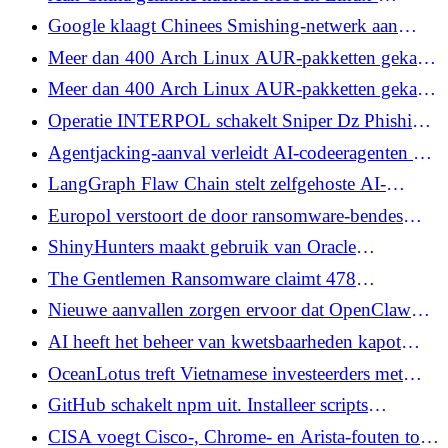
inlogsoftware bijna tien jaar verborgen gehouden
Google klaagt Chinees Smishing-netwerk aan
wegens gebruik van Gemini AI bij phishing
Meer dan 400 Arch Linux AUR-pakketten gekaapt
om Infostealer en eBPF Rootkit te implementeren
Meer dan 400 Arch Linux AUR-pakketten gekaapt
om Infostealer en eBPF Rootkit te implementeren
Operatie INTERPOL schakelt Sniper Dz Phishing-
platform uit en arresteert beheerder
Agentjacking-aanval verleidt AI-codeeragenten om
schadelijke code uit te voeren
LangGraph Flaw Chain stelt zelfgehoste AI-
agenten bloot aan uitvoering van code op afstand
Europol verstoort de door ransomware-bendes
gebruikte crypto-witwasdienst AudiA6
ShinyHunters maakt gebruik van Oracle
PeopleSoft Zero-Day (CVE-2026-35273) om
The Gentlemen Ransomware claimt 478
universiteiten te overtreden
slachtoffers, kan zich verspreiden als een worm
Nieuwe aanvallen zorgen ervoor dat OpenClaw
AI-agent code uitvoert en geheimen lekt
AI heeft het beheer van kwetsbaarheden kapot
gemaakt. Daarom verplaatsen CISO's Budget naar
OceanLotus treft Vietnamese investeerders met
BAS.
SPECTRALVIPER in FireAnt-aanval
GitHub schakelt npm uit. Installeer scripts
standaard om aanvallen op de supply chain te
CISA voegt Cisco-, Chrome- en Arista-fouten toe