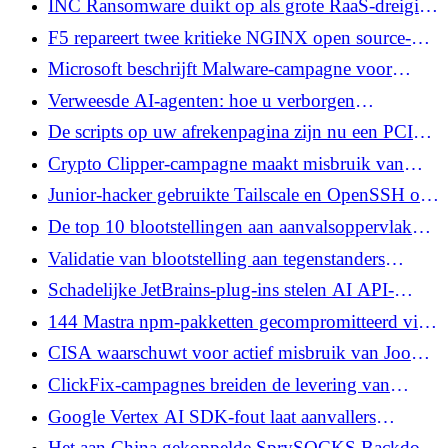
INC Ransomware duikt op als grote RaaS-dreiging
verbergen
in 2026 met meer dan 830 slachtoffers sinds 2023
F5 repareert twee kritieke NGINX open source-
fouten die uitvoering van externe code mogelijk
Microsoft beschrijft Malware-campagne voor
maken
Windows Clipper met behulp van USB LNK-
Verweesde AI-agenten: hoe u verborgen
worm en Tor-gebaseerde C2
toegangsrisico's binnen uw netwerk kunt vinden
De scripts op uw afrekenpagina zijn nu een PCI
DSS-probleem
Crypto Clipper-campagne maakt misbruik van
valse recensies, AI-vertellers en VirusTotal-reacties
Junior-hacker gebruikte Tailscale en OpenSSH om
toegang te behouden nadat zijn C2 offline was
De top 10 blootstellingen aan aanvalsoppervlakken
gegaan
in 2026
Validatie van blootstelling aan tegenstanders
verandert zichtbaarheid van beveiliging in
Schadelijke JetBrains-plug-ins stelen AI API-
zelfverzekerde prioriteitstelling
sleutels terwijl Chrome-extensies chatbot-chats
144 Mastra npm-pakketten gecompromitteerd via
vastleggen
een gekaapt bijdrageraccount
CISA waarschuwt voor actief misbruik van Joomla
JCE-fout waardoor uitvoering van PHP-code
ClickFix-campagnes breiden de levering van
mogelijk is
malware uit met nieuwe laders en valse update-
Google Vertex AI SDK-fout laat aanvallers
lokmiddelen
modeluploads kapen via bucket-squatting
Het aan China gekoppelde SprySOCKS Backdoor