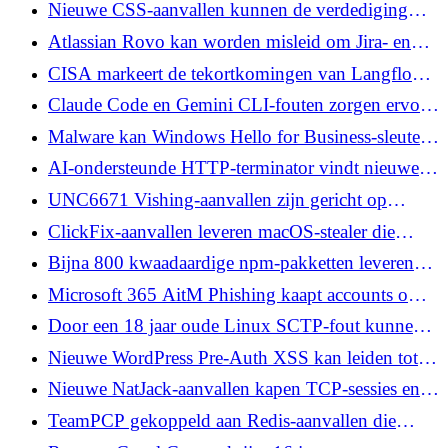
beheerderstoegang zonder authenticatie
Nieuwe CSS-aanvallen kunnen de verdediging
van webmail doorbreken en wachtwoorden en
Atlassian Rovo kan worden misleid om Jira- en
tokens stelen
Confluence-gegevens naar aanvallers te sturen
CISA markeert de tekortkomingen van Langflow
RCE, Tomcat en N-central als actief uitgebuit
Claude Code en Gemini CLI-fouten zorgen ervoor
dat een GitHub-probleem CI-workflowgeheimen
Malware kan Windows Hello for Business-sleutels
bereikt
misbruiken voor permanente toegang tot Entra ID
AI-ondersteunde HTTP-terminator vindt nieuwe
HTTP-desync-technieken en Apache Zero-Day
UNC6671 Vishing-aanvallen zijn gericht op
persoonlijke telefoons om SaaS-gegevens te stelen
ClickFix-aanvallen leveren macOS-stealer die
crypto-portemonnees kan leegmaken
Bijna 800 kwaadaardige npm-pakketten leveren
platformonafhankelijke RAT en Infostealer
Microsoft 365 AitM Phishing kaapt accounts om
salaris- en financiële e-mails te verzamelen
Door een 18 jaar oude Linux SCTP-fout kunnen
lokale gebruikers root- en escape-containers
Nieuwe WordPress Pre-Auth XSS kan leiden tot
verkrijgen
uitvoering van PHP-code
Nieuwe NatJack-aanvallen kapen TCP-sessies en
spoof DNS door NAT-tabellen te manipuleren
TeamPCP gekoppeld aan Redis-aanvallen die
teruggaan tot de Supply Chain-campagne van