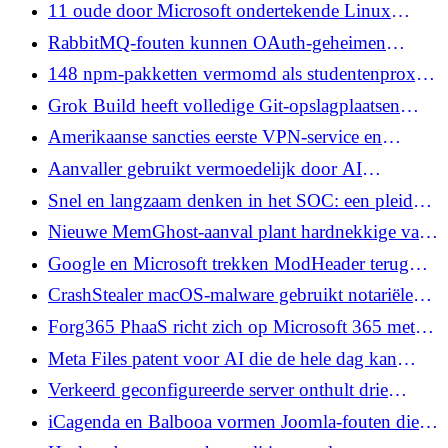
om Windows-hosts te besturen
11 oude door Microsoft ondertekende Linux
UEFI-shims kunnen ervoor zorgen dat aanvallers
RabbitMQ-fouten kunnen OAuth-geheimen
Secure Boot kunnen omzeilen
lekken en metagegevens van wachtrijen tussen
148 npm-pakketten vermomd als studentenproxy's
verschillende tenants blootleggen
veranderden browsers in een DDoS-botnet
Grok Build heeft volledige Git-opslagplaatsen
geüpload naar xAI-opslag, niet alleen de bestanden
Amerikaanse sancties eerste VPN-service en
die het leest
Malware Cryptor-verkoper over ransomware-
Aanvaller gebruikt vermoedelijk door AI
ondersteuning
gegenereerd PowerShell-script om Active
Snel en langzaam denken in het SOC: een pleidooi
Directory in kaart te brengen
voor het combineren van autonome AI met
Nieuwe MemGhost-aanval plant hardnekkige valse
analistencopiloten
herinneringen bij AI-agenten via één e-mail
Google en Microsoft trekken ModHeader terug
met 1,6 miljoen installaties nadat slapende
CrashStealer macOS-malware gebruikt notariële
Collector is gevonden
dropper om poortwachtercontroles te doorstaan
Forg365 PhaaS richt zich op Microsoft 365 met
apparaatcode en AitM-sessiediefstal
Meta Files patent voor AI die de hele dag kan
luisteren en bijhouden hoe u zich voelt
Verkeerd geconfigureerde server onthult drie
Evilginx-phishing-operaties gericht op Microsoft
iCagenda en Balbooa vormen Joomla-fouten die
365
naar verluidt zijn uitgebuit als Zero-Days