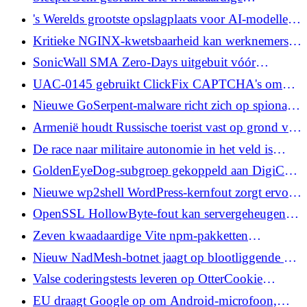
het uitpakken
RubyGems-pakketten om ontwikkelaarsmachines
's Werelds grootste opslagplaats voor AI-modellen
te targeten
met knuffelend gezicht geschonden door
Kritieke NGINX-kwetsbaarheid kan werknemers
autonome AI-agent
laten crashen en uitvoering van externe code
SonicWall SMA Zero-Days uitgebuit vóór
mogelijk maken
openbaarmaking om root-toegang te verkrijgen
UAC-0145 gebruikt ClickFix CAPTCHA's om
Oekraïense apparaten te infecteren met malware
Nieuwe GoSerpent-malware richt zich op spionage
tegen regeringen en diplomaten in Zuidoost-Azië
Armenië houdt Russische toerist vast op grond van
Amerikaans arrestatiebevel voor REvil Hacker,
De race naar militaire autonomie in het veld is
advocaten zeggen verkeerde man
begonnen: kan de vertrouwde informatie-
GoldenEyeDog-subgroep gekoppeld aan DigiCert-
infrastructuur gelijke tred houden?
inbreuk en diefstal van certificaten door code-
Nieuwe wp2shell WordPress-kernfout zorgt ervoor
signing
dat niet-geverifieerde aanvallers code kunnen
OpenSSL HollowByte-fout kan servergeheugen
uitvoeren
bevriezen bij TLS-verzoeken van 11 bytes
Zeven kwaadaardige Vite npm-pakketten
gebruiken Blockchain C2 om een ​​RAT te leveren
Nieuw NadMesh-botnet jaagt op blootliggende AI-
services voor cloudsleutels en Kubernetes-tokens
Valse coderingstests leveren op OtterCookie
afgestemde malware op, verborgen in SVG-
EU draagt ​​Google op om Android-microfoon,