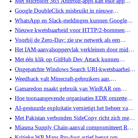
Met Microsoft 365 Android-apps kan elke app
accounttokens stelen via de overgebleven
Google DoubleClick misbruikt in nieuwe
foutopsporingsvlag
malspam-campagne om DesckVB RAT te leveren
WhatsApp en Slack-meldingen kunnen Google
Gemini op Android kapen
Nieuwe kwetsbaarheid voor HTTP/2-bommen
maakt DoS op afstand mogelijk op NGINX,
Voorbij de Zero-Day: zie uw netwerk als een
Apache, IIS, Envoy en Cloudflare
aanvaller
Het IAM-aanvalsoppervlak verkleinen door middel
van Identity Visibility and Intelligence Platforms
Met één klik op GitHub Dev Attack kunnen
(IVIP)
aanvallers volledige GitHub OAuth-tokens stelen
Ongepatchte Windows Search URI-kwetsbaarheid
zorgt ervoor dat aanvallers NTLMv2-hashes
Weedhack valt Minecraft-gebruikers aan,
kunnen stelen
CountLoader bereikt 86K, mijnwerkers
Gamaredon maakt gebruik van WinRAR om
verspreiden zich via illegale inhoud
GammaWorm en GammaSteel tegen Oekraïne te
Hoe toonaangevende organisaties EDR omzetten
leveren
in operationele veerkracht
AI-gestuurde exploitatie vernietigt het beheer van
kwetsbaarheden. Hier leest u hoe u ermee om kunt
Met Pakistan verbonden SideCopy richt zich met
gaan.
Xeno RAT op het Afghaanse ministerie van
Miasma Supply Chain-aanval compromitteert Red
Financiën
Hat npm-pakketten met een worm die
Kritieke WP Maps Pro-fout actief benut om