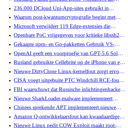
commandokanaal bij aanvallen op de Indiase
236.000 DCloud Uni-App-sites gebruikt in
overheid
crypto-oplichting, phishing en portemonnee-
Waarom post-kwantumcryptografie begint met
drainers
inloggegevens
Microsoft verwijdert 119 Edge-extensies die
malware in afbeeldingen en lettertypen verborgen
Openbare PoC vrijgegeven voor kritieke libssh2
CVE-2026-55200 SSH-fout aan clientzijde
Gekaapte npm- en Go-pakketten Gebruik VS-
codetaken om Python Infostealer te implementeren
OpenAI geeft een voorproefje van GPT-5.6 Sol
met beperkte toegang en sterkere
Rusland gebruikte Cellebrite op de iPhone van een
cyberbeveiligingen
gevangengenomen activist, maanden nadat de
Nieuwe DirtyClone Linux-kernelfout zorgt ervoor
verkoop was stopgezet
dat lokale gebruikers root kunnen krijgen via
CISA voegt uitgebuite PTC Windchill RCE-fout
gekloonde pakketten
toe aan KEV terwijl webshell-aanvallen voortduren
FBI waarschuwt dat Russische inlichtingenhackers
zich richten op signaalback-upherstelsleutels
Nieuwe SharkLoader-malware implementeert
Cobalt Strike in StrikeShark-cyberaanvallen
Chinees sprekende APT implementeert nieuwe
TinyRCT-achterdeur in campagne in Zuidoost-
Amazon Q-ontwikkelaarsfout kan kwaadaardige
Azië
repos code laten uitvoeren via MCP-configuraties
Nieuwe Linux pedit COW Exploit maakt root-