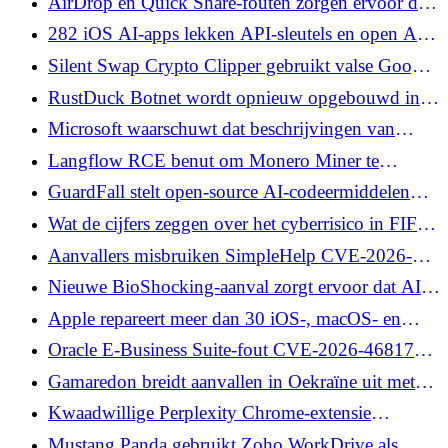
AirDrop en Quick Share-fouten zorgen ervoor dat
verificatie
aanvallers in de buurt crashes kunnen veroorzaken
282 iOS AI-apps lekken API-sleutels en open AI-
en controles kunnen omzeilen
proxytoegang in onderzoek naar netwerkverkeer
Silent Swap Crypto Clipper gebruikt valse Google
Notes-extensie om portemonnee-adressen te
RustDuck Botnet wordt opnieuw opgebouwd in
vervangen
Rust om routers en servers te kapen voor DDoS
Microsoft waarschuwt dat beschrijvingen van
vergiftigde MCP-tools ervoor kunnen zorgen dat
Langflow RCE benut om Monero Miner te
AI-agenten gegevens lekken
implementeren op blootgestelde AI-app-
GuardFall stelt open-source AI-codeermiddelen
eindpunten
bloot aan tientallen jaren oude risico's op het
Wat de cijfers zeggen over het cyberrisico in FIFA
injecteren van granaten
2026
Aanvallers misbruiken SimpleHelp CVE-2026-
48558 om TaskWeaver en Djinn Stealer te
Nieuwe BioShocking-aanval zorgt ervoor dat AI-
implementeren
browsers gebruikersgegevens lekken
Apple repareert meer dan 30 iOS-, macOS- en
Safari-fouten, inclusief door AI ontdekte WebKit-
Oracle E-Business Suite-fout CVE-2026-46817
bugs
actief misbruikt in het wild
Gamaredon breidt aanvallen in Oekraïne uit met
nieuw misbruik van malware en cloudservices
Kwaadwillige Perplexity Chrome-extensie
onderschepte zoekopdrachten en adresbalkinvoer
Mustang Panda gebruikt Zoho WorkDrive als