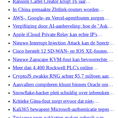
Ransom Cartel Creator krijgt 16 jaar
2020 en later
gevangenisstraf voor het exploiteren van
In China gemaakte Zbtlink-routers worden
Ransomware-as-a-Service
geleverd met een achterdeur die niet-geverifieerde
AWS-, Google- en Vercel-agentfouten zorgen
rootshells opent
ervoor dat aanvallers tools kunnen activeren
Vergiftiging door AI-aanbeveling: hoe de "Ask
zonder het model uit te voeren
AI"-knoppen het LLM-geheugen stil veranderen
Apple iCloud Private Relay kan echte IP's
blootleggen via WebKit Proxy Bypasses
Nieuwe Interrupt Injection Attack kan de Spectre
v2-verdediging op Intel- en AMD-CPU's omzeilen
Cisco herstelt 12 SD-WAN- en IOS XE-fouten,
waaronder drie 9.8 CVSS-scorebugs
Nieuwe Zapscape KVM-fout kan bevoorrechte L1-
gastcode laten ontsnappen naar Linux-hosts
Meer dan 4.400 Rockwell PLC's online
tentoongesteld, 22 gevonden in wateraanvalsteden
CryptoJS zwakke RNG achter $5,7 miljoen aan
afvoeren heeft invloed op vijf Crypto Wallet-apps
Aanvallers compileren khunt binnen Oracle om
SQL-injectie om te zetten in Windows-
Snowflake-hacker pleit schuldig over inbreuken
SYSTEEMtoegang
die minstens 100 miljoen mensen treffen
Kritieke Gitea-fout zorgt ervoor dat niet-
geverifieerde aanvallers serverbestanden kunnen
Kali365 bewapent Microsoft-authenticatie tegen
lezen via org-modus-markeringen
Amerikaanse bedrijven: nieuw ondernemingsrisico
Trojaanse npm-pakketten maken gebruik van