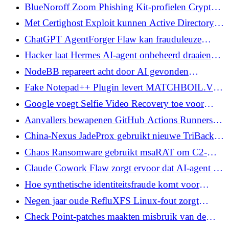
opdrachten uitvoeren als SYSTEEM op de servers
BlueNoroff Zoom Phishing Kit-profielen Crypto-
van Microsoft
portemonnees vóór levering van malware
Met Certighost Exploit kunnen Active Directory-
gebruikers met lage rechten zich voordoen als een
ChatGPT AgentForger Flaw kan frauduleuze
domeincontroller
Workspace-agenten inzetten via een phishing-link
Hacker laat Hermes AI-agent onbeheerd draaien
voor post-exploitatie bij het Thaise ministerie van
NodeBB repareert acht door AI gevonden
Financiën
gebreken die beheerderstoegang en privéchats
Fake Notepad++ Plugin levert MATCHBOIL.V2
blootleggen
in UAC-0099-aanvallen
Google voegt Selfie Video Recovery toe voor
gebruikers die geen toegang meer hebben tot hun
Aanvallers bewapenen GitHub Actions Runners
accounts
om zich te richten op cPanel- en WHM-servers
China-Nexus JadeProx gebruikt nieuwe TriBack
Loader bij aanvallen op de overheid en de
Chaos Ransomware gebruikt msaRAT om C2-
gezondheidszorg
verkeer door Headless Chrome en Edge te leiden
Claude Cowork Flaw zorgt ervoor dat AI-agent uit
zijn VM kan ontsnappen en toegang kan krijgen
Hoe synthetische identiteitsfraude komt voor
tot Mac-bestanden
machine-identiteiten
Negen jaar oude RefluXFS Linux-fout zorgt
ervoor dat lokale gebruikers root-on-standaard
Check Point-patches maakten misbruik van de
RHEL-installaties kunnen uitvoeren
SmartConsole-fout waardoor volledige