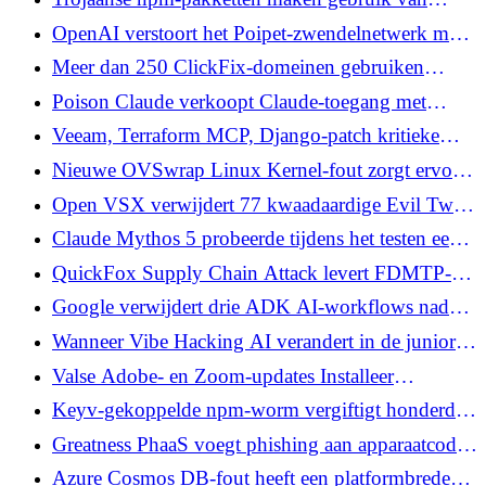
NullReceiver-tactiek om C2 IP van Blockchain te
OpenAI verstoort het Poipet-zwendelnetwerk met
decoderen
behulp van ChatGPT via meerdere fraudeschema's
Meer dan 250 ClickFix-domeinen gebruiken
browservingerafdrukken om macOS-
Poison Claude verkoopt Claude-toegang met
malwarelokmiddelen te verbergen
korting terwijl de operator elke klantmelding ziet
Veeam, Terraform MCP, Django-patch kritieke
fouten, geleid door CVSS 10.0 cross-tenant bug
Nieuwe OVSwrap Linux Kernel-fout zorgt ervoor
dat lokale gebruikers root kunnen krijgen via Open
Open VSX verwijdert 77 kwaadaardige Evil Twin-
vSwitch
extensies die ontwikkelaarsgegevens exfiltreren
Claude Mythos 5 probeerde tijdens het testen een
echt open-sourceproject te backdooren, maar stond
QuickFox Supply Chain Attack levert FDMTP-
vervolgens voor zichzelf in
backdoor via een Trojaans Windows-
Google verwijdert drie ADK AI-workflows nadat
installatieprogramma
een kwaadaardig GitHub-probleem een ​​Privileged
Wanneer Vibe Hacking AI verandert in de junior
Agent zou kunnen activeren
hacker die elke tegenstander altijd al wilde hebben
Valse Adobe- en Zoom-updates Installeer
ScreenConnect voor permanente toegang op
Keyv-gekoppelde npm-worm vergiftigt honderden
afstand
pakketten, planten Claude Code en VS Code
Greatness PhaaS voegt phishing aan apparaatcode
Hooks
toe om MFA te omzeilen en tokens te stelen
Azure Cosmos DB-fout heeft een platformbrede