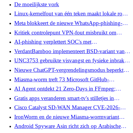
uitgebuit, ketens voor niet-geverifieerde RCE
De moeilijkste vork
Linux-kernelfout van één teken maakt lokale root-
toegang mogelijk, exploits nu openbaar
Meta blokkeert de nieuwe WhatsApp-phishing-
aanval van NSO Group, Files Contempt Order
Kritiek controlepunt VPN-fout misbruikt om
wachtwoorden te omzeilen in IKEv1-instellingen
AI-phishing verplettert SOC's met
waarschuwingsvolume: hoe u Tier 1-overbelasting
VerdantBamboo implementeert BSD-variant van
kunt verminderen
BRICKSTORM op Linux-apparaten
UNC3753 gebruikte visvangst en fysieke inbraken
in de Amerikaanse afpersingscampagne voor
Nieuwe ChatGPT-vergrendelingsmodus beperkt
gegevensdiefstal
tools die gegevensexfiltratie mogelijk maken
Miasma-worm treft 73 Microsoft GitHub-
repository's bij grote supply chain-aanval
AI Agent ontdekt 21 Zero-Days in FFmpeg;
Chrome-patches registreren 429 bugs
Gratis apps veranderen smart-tv's stilletjes in
webscraping-proxy's voor AI
Cisco Catalyst SD-WAN Manager CVE-2026-
20245-fout actief misbruikt – geen patch
IronWorm en de nieuwe Miasma-wormvariant
beschikbaar
bereiken npm bij aanvallen op de
Android Spyware Asin richt zich op Arabische
toeleveringsketen
gebruikers via Fake News, PDF en War Map Apps