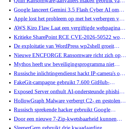
Qilin Ransomware-aanvallers maken gebruik van
host-pc's
PAN-OS-authenticatie omzeilen voor initiële
Google lanceert Gemini 3.5 Flash Cyber ​​AI om
toegang
softwarekwetsbaarheden te vinden en op te lossen
Apple lost het probleem op met het verbergen van
mijn e-mail waardoor echte adressen in e-
AWS Kiro Flaw Laat een vergiftigde webpagina de
maillogboeken zichtbaar werden
configuratie herschrijven en code uitvoeren
Kritieke SharePoint RCE CVE-2026-50522 wordt
actief geëxploiteerd na openbare PoC
De exploitatie van WordPress wp2shell groeit
naarmate publieke exploitatie het massale scannen
Nieuwe ENCFORGE Ransomware richt zich op
stimuleert
AI-modelbestanden in Langflow RCE-aanval
Mythos heeft uw beveiligingsprogramma niet
gebroken. Uw blootstellingsvenster zou dat
Russische inlichtingendienst hackt IP-camera's om
kunnen.
de militaire logistiek in de NAVO-staten en
FakeGit-campagne gebruikt 7.600 GitHub-
Oekraïne te bespioneren
opslagplaatsen om SmartLoader-malware te
Exposed Server onthult AI-ondersteunde phishing-
verspreiden
toolkit achter de WebDAV-malwarecampagne
HollowGraph Malware verbergt C2- en gestolen
bestanden in Microsoft 365-evenementen uit 2050
Russisch sprekende hacker gebruikt Google
Gemini CLI om het botnet van acht pc's van
Door een nieuwe 7-Zip-kwetsbaarheid kunnen
tandartspraktijken te controleren
vervaardigde XZ-archieven code uitvoeren tijdens
SleeperGem gebruikt drie kwaadaardige