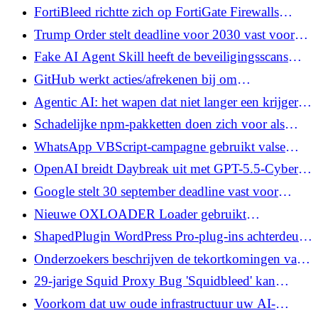
verband houdt met het witwassen van
FortiBleed richtte zich op FortiGate Firewalls
cyberzwendel
tijdens het verzamelen van 110 miljoen
Trump Order stelt deadline voor 2030 vast voor
inloggegevens
federale post-kwantum-crypto-migratie
Fake AI Agent Skill heeft de beveiligingsscans
doorstaan ​​en heeft naar verluidt 26.000 agenten
GitHub werkt acties/afrekenen bij om
bereikt
veelvoorkomende Pwn Request-aanvalspatronen te
Agentic AI: het wapen dat niet langer een krijger
blokkeren
nodig heeft
Schadelijke npm-pakketten doen zich voor als
PostCSS-tools om Windows RAT te leveren
WhatsApp VBScript-campagne gebruikt valse
documenten om ManageEngine RMM Tool te
OpenAI breidt Daybreak uit met GPT-5.5-Cyber ​​
installeren
om verdedigers te helpen beveiligingsfouten te
Google stelt 30 september deadline vast voor
herstellen
verificatie van Android-ontwikkelaars in vier
Nieuwe OXLOADER Loader gebruikt
landen
kwaadaardige Google-advertenties om
ShapedPlugin WordPress Pro-plug-ins achterdeur
CastleStealer te leveren
in supply chain-aanval
Onderzoekers beschrijven de tekortkomingen van
DifyTap in Dify die AI-chats tussen huurders aan
29-jarige Squid Proxy Bug 'Squidbleed' kan
het licht kunnen brengen
Cleartext HTTP-verzoeken lekken
Voorkom dat uw oude infrastructuur uw AI-