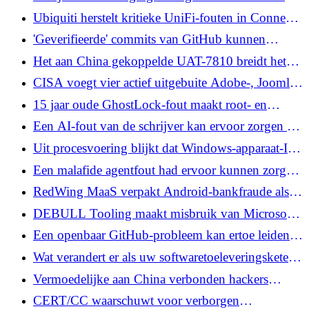
malware te installeren
tot eindpuntbeveiligingsregels die zijn gebouwd
Ubiquiti herstelt kritieke UniFi-fouten in Connect,
om aanvallers te vangen
Talk, Access, Protect en OS
'Geverifieerde' commits van GitHub kunnen
worden herschreven in nieuwe hashes zonder
Het aan China gekoppelde UAT-7810 breidt het
handtekeningen te verbreken
ORB-netwerk uit met nieuwe LONGLEASH-
CISA voegt vier actief uitgebuite Adobe-, Joomla-
malware
en Langflow-fouten toe aan KEV
15 jaar oude GhostLock-fout maakt root- en
container-escape mogelijk op de meeste Linux-
Een AI-fout van de schrijver kan ervoor zorgen dat
distributies
agenten previews van sessietokens lekken tussen
Uit procesvoering blijkt dat Windows-apparaat-ID
tenants
de FBI heeft geholpen bij het opsporen van een
Een malafide agentfout had ervoor kunnen zorgen
verspreide Spider-hacker
dat aanvallers Google Dialogflow CX-chatbots
RedWing MaaS verpakt Android-bankfraude als
konden kapen
een Telegram-verhuurservice
DEBULL Tooling maakt misbruik van Microsoft-
apparaatcodestroom om M365-accounts te targeten
Een openbaar GitHub-probleem kan ertoe leiden
dat GitHub Agentic-workflows
Wat verandert er als uw softwaretoeleveringsketen
privéopslaggegevens lekken
AI bevat die uw code schrijft?
Vermoedelijke aan China verbonden hackers
exploiteren Roundcube-fouten tegen universiteiten
CERT/CC waarschuwt voor verborgen