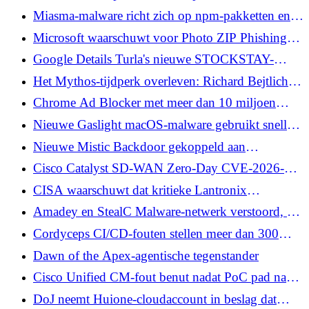
toegang mogelijk door in de cache opgeslagen
Miasma-malware richt zich op npm-pakketten en
binaire bestanden te vergiftigen
GitHub-acties bij supply chain-aanvallen
Microsoft waarschuwt voor Photo ZIP Phishing-
campagne gericht op hotels met Node.js-implantaat
Google Details Turla's nieuwe STOCKSTAY-
achterdeur gebruikt bij spionageaanvallen in
Het Mythos-tijdperk overleven: Richard Bejtlich
Oekraïne
over de zaak voor NDR
Chrome Ad Blocker met meer dan 10 miljoen
installaties gevonden met slapende
Nieuwe Gaslight macOS-malware gebruikt snelle
scriptinjectiemogelijkheid
injectie om AI-ondersteunde analyse te verstoren
Nieuwe Mistic Backdoor gekoppeld aan
KongTuke in ClickFix- en ModeloRAT-
Cisco Catalyst SD-WAN Zero-Day CVE-2026-
campagnes
20245 benut om root-toegang te verkrijgen
CISA waarschuwt dat kritieke Lantronix
EDS5000-fout actief wordt uitgebuit
Amadey en StealC Malware-netwerk verstoord, 27
miljoen gestolen inloggegevens hersteld
Cordyceps CI/CD-fouten stellen meer dan 300
GitHub-opslagplaatsen bloot aan supply chain-
Dawn of the Apex-agentische tegenstander
aanvallen
Cisco Unified CM-fout benut nadat PoC pad naar
root voor bestandsschrijven onthult
DoJ neemt Huione-cloudaccount in beslag dat