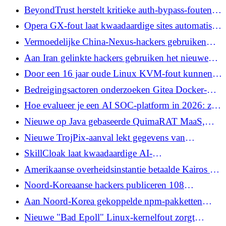
beheerdersachterdeur in Tenda Router Firmware
BeyondTrust herstelt kritieke auth-bypass-fouten in
ondersteuning op afstand en PRA
Opera GX-fout laat kwaadaardige sites automatisch
mods installeren om gegevens van bezochte
Vermoedelijke China-Nexus-hackers gebruiken
pagina's te stelen
nep-Indiase belastingaangifteprogramma om
Aan Iran gelinkte hackers gebruiken het nieuwe
DcRAT te implementeren
Cavern C2-framework om zich op Israëlische
Door een 16 jaar oude Linux KVM-fout kunnen
organisaties te richten
gast-VM’s ontsnappen om te hosten op Intel- en
Bedreigingsactoren onderzoeken Gitea Docker-
AMD x86-systemen
fout CVE-2026-20896 13 dagen na
Hoe evalueer je een AI SOC-platform in 2026: zes
openbaarmaking
mogelijkheden die leiders onderscheiden van kant-
Nieuwe op Java gebaseerde QuimaRAT MaaS,
en-klare AI-oplossingen
gebouwd voor gebruik op Windows, Linux en
Nieuwe TrojPix-aanval lekt gegevens van
macOS
systemen met luchtopening via videokabelemissies
SkillCloak laat kwaadaardige AI-
agentvaardigheden statische scanners omzeilen met
Amerikaanse overheidsinstantie betaalde Kairos $1
zelfuitpakkende verpakking
miljoen in geval van afpersing van
Noord-Koreaanse hackers publiceren 108
gegevensdiefstal
kwaadaardige pakketten en extensies in de
Aan Noord-Korea gekoppelde npm-pakketten
PolinRider-campagne
bootsen rollup-polyfills na om
Nieuwe "Bad Epoll" Linux-kernelfout zorgt
ontwikkelaarsgeheimen te stelen