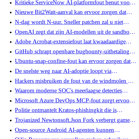
Kritieke ServiceNow AI-platformfout benut voor
beheerderstoegang mogelijk was
uitvoering van niet-geverifieerde code
Nieuwe Bit2Watt-aanval kan ervoor zorgen dat
cloudhuurders elektriciteitsnetwerken kunnen
N-dag wordt N-uur. Sneller patchen zal u niet
ontwrichten zonder dat er sprake is van een exploit
redden.
OpenAI zegt dat zijn AI-modellen uit de sandbox
zijn ontsnapt, gericht op knuffelen van gezicht tot
Adobe Acrobat-extensiefout laat kwaadaardige
cheat-benchmark
sites WhatsApp-webgegevens lezen
GitHub schrapt openbare bugbounty-uitbetalingen
en verplaatst topbeloningen naar VIP-niveau
Ubuntu-snap-confine-fout kan ervoor zorgen dat
lokale gebruikers rooten op standaard
De snelste weg naar AI-adoptie loopt via
desktopinstallaties
beveiliging
Hackers misbruiken de fout van de windmolen om
willekeurige serverbestanden te lezen zonder
Waarom moderne SOC's meerlaagse detecties
authenticatie
nodig hebben
Microsoft Azure DevOps MCP-fout zorgt ervoor
dat verborgen PR-opmerkingen AI-
Politie ontmantelt Kratos-phishingkit die is
beoordelingsagenten kapen
gebouwd om Microsoft 365-sessies te stelen en
Trojanized Newtonsoft.Json Fork verbergt game-
MFA te omzeilen
rigging-code in een werkende bibliotheek
Open-source Android AI-agenten kunnen
onzichtbare schermtekst code laten uitvoeren op