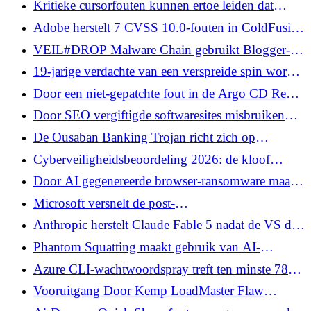
Kritieke cursorfouten kunnen ertoe leiden dat
prompte injectie uit de sandbox ontsnapt en
Adobe herstelt 7 CVSS 10.0-fouten in ColdFusion
opdrachten uitvoert
en Campaign Classic
VEIL#DROP Malware Chain gebruikt Blogger-
platform om PureLogs Stealer te leveren
19-jarige verdachte van een verspreide spin wordt
uitgeleverd vanwege Amerikaanse
Door een niet-gepatchte fout in de Argo CD Repo-
hackaanklachten
server kunnen aanvallers Kubernetes-clusters
Door SEO vergiftigde softwaresites misbruiken
overnemen
ScreenConnect om AsyncRAT te implementeren
De Ousaban Banking Trojan richt zich op
gebruikers van Iberische banken met valse pdf-
Cyberveiligheidsbeoordeling 2026: de kloof
lokmiddelen
tussen bewustzijn en veerkracht
Door AI gegenereerde browser-ransomware maakt
misbruik van de Chromium-API op Windows en
Microsoft versnelt de post-
Android
kwantumcryptografieverschuiving naar 2029
Anthropic herstelt Claude Fable 5 nadat de VS de
aan jailbreak gekoppelde exportcontroles heeft
Phantom Squatting maakt gebruik van AI-
opgeheven
gehallucineerde domeinen voor phishing en
Azure CLI-wachtwoordspray treft ten minste 78
malware
Microsoft-accounts in meer dan 81 miljoen
Vooruitgang Door Kemp LoadMaster Flaw
pogingen
kunnen aanvallers root-opdrachten uitvoeren vóór