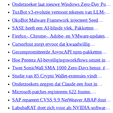
goedkeuringskloof in advertentietechnologie uit
Onderzoeker laat nieuwe Windows Zero-Day PoC-
het AI-tijdperk
uren vallen na Microsoft-patch dinsdag
TuxBot v3-evolutie vertoont tekenen van LLM-
ondersteunde IoT-botnetontwikkeling
OkoBot Malware Framework injecteert Seed
Phrase Phishing in Ledger- en Trezor-apps
SASE heeft een AI-blinde vlek. Pakketten
inspecteren is niet langer genoeg.
Firefox-, Chrome-, Adobe- en VMware-updates
verhelpen meerdere kritieke beveiligingsfouten
Cursorfout zorgt ervoor dat kwaadwillig
gekloonde opslagplaatsen de uitvoering van
Gecompromitteerde AsyncAPI npm-pakketten
Windows-code activeren
leveren meerfasige botnet-malware
Hoe Pentera AI-beveiligingsworkflows omzet in
validatie-engines
Twee SonicWall SMA 1000 Zero-Days benut, één
zou beheerdersopdrachten kunnen inschakelen
Studie van 85 Crypto Wallet-extensies vindt
adreslekken en cross-site trackingrisico's
Onderzoekers zeggen dat Claude een fout in
Chrome maakt waardoor frauduleuze extensies
Microsoft-patches registreren 622 fouten,
Gmail-lezingen activeren
waaronder twee nuldagen onder actieve aanval
SAP repareert CVSS 9.9 NetWeaver ABAP-fout
die gegevens kan blootleggen of wijzigen
LabubaRAT doet zich voor als NVIDIA-software