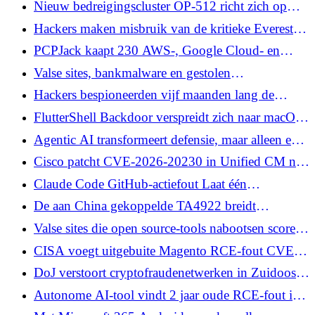
Nieuw bedreigingscluster OP-512 richt zich op
Microsoft IIS-servers met Custom Web Shell
Hackers maken misbruik van de kritieke Everest
Framework
Forms Pro WordPress-plug-infout om sites over te
PCPJack kaapt 230 AWS-, Google Cloud- en
nemen
Azure-servers voor geheime SMTP-relaynetwerk
Valse sites, bankmalware en gestolen
inloggegevens
Hackers bespioneerden vijf maanden lang de
Outlook-mailbox van een beursdirecteur
FlutterShell Backdoor verspreidt zich naar macOS
via kwaadaardige Google- en YouTube-
Agentic AI transformeert defensie, maar alleen een
advertenties
veilige IT-infrastructuur kan deze maximaliseren
Cisco patcht CVE-2026-20230 in Unified CM nu
exploitcode openbaar wordt
Claude Code GitHub-actiefout Laat één
kwaadaardig probleem opslagplaatsen kapen
De aan China gekoppelde TA4922 breidt
phishing-aanvallen uit naar Groot-Brittannië,
Valse sites die open source-tools nabootsen scoren
Duitsland, Italië en Zuid-Afrika
hoog op Google en leveren malware via TDS
CISA voegt uitgebuite Magento RCE-fout CVE-
2026-45247 toe aan KEV-catalogus
DoJ verstoort cryptofraudenetwerken in Zuidoost-
Azië en bevriest $ 3,8 miljoen aan activa
Autonome AI-tool vindt 2 jaar oude RCE-fout in
Redis (CVE-2026-23479)