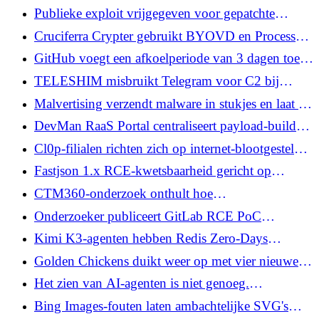
37 leden en een open source NOOA Framework
Publieke exploit vrijgegeven voor gepatchte
uitvoeringsfout van pre-auth-code van vBulletin
Cruciferra Crypter gebruikt BYOVD en Process
Ghosting om Windows-malware te verbergen
GitHub voegt een afkoelperiode van 3 dagen toe
voor de Dependabot om de adoptie van vergiftigde
TELESHIM misbruikt Telegram voor C2 bij
pakketten te beperken
aanvallen op regeringen in het Midden-Oosten
Malvertising verzendt malware in stukjes en laat de
browser vervolgens het uitvoerbare bestand
DevMan RaaS Portal centraliseert payload-builds,
bouwen
slachtofferbeheer en uitbetalingen aan partners
Cl0p-filialen richten zich op internet-blootgestelde
PTC Windchill en FlexPLM met niet-geverifieerde
Fastjson 1.x RCE-kwetsbaarheid gericht op
RCE
aanvallen zonder beschikbare patch
CTM360-onderzoek onthult hoe
verzekeringsphishing is geëvolueerd naar realtime
Onderzoeker publiceert GitLab RCE PoC
accountkaping
waardoor geverifieerde gebruikers opdrachten
Kimi K3-agenten hebben Redis Zero-Days
kunnen uitvoeren als Git
gevonden en RCE-exploit gebouwd, zeggen
Golden Chickens duikt weer op met vier nieuwe
onderzoekers
malwarefamilies en modulaire implantaten
Het zien van AI-agenten is niet genoeg.
Beveiligingsteams moeten afdwingen wat ze
Bing Images-fouten laten ambachtelijke SVG's
kunnen doen