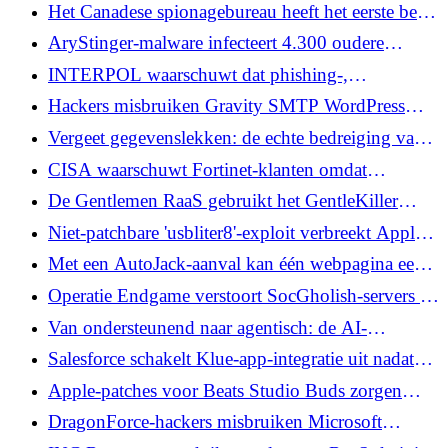
agenten kapt
Het Canadese spionagebureau heeft het eerste bevel
in zijn soort gebruikt om met botnets geïnfecteerde
AryStinger-malware infecteert 4.300 oudere
apparaten te reinigen
routers om een ​​verkenningsproxynetwerk op te
INTERPOL waarschuwt dat phishing-,
bouwen
ransomware- en AI-fraude in Azië en de Stille
Hackers misbruiken Gravity SMTP WordPress
Oceaan toenemen
Plugin Bug om API-sleutels bloot te leggen
Vergeet gegevenslekken: de echte bedreiging van
Shadow AI is toegangscontrole
CISA waarschuwt Fortinet-klanten omdat
FortiBleed 86.644 FortiGate-apparaten treft
De Gentlemen RaaS gebruikt het GentleKiller
EDR-framework dat zich richt op 400
Niet-patchbare 'usbliter8'-exploit verbreekt Apple
beveiligingsprocessen
A12 en A13 SecureROM Boot Chain
Met een AutoJack-aanval kan één webpagina een
AI-agent kapen voor uitvoering van de hostcode
Operatie Endgame verstoort SocGholish-servers en
ruimt 14.971 WordPress-sites op
Van ondersteunend naar agentisch: de AI-
verschuiving die bedreigingsbeheer opnieuw
Salesforce schakelt Klue-app-integratie uit nadat
definieert
misbruik van OAuth-tokens klantgegevens
Apple-patches voor Beats Studio Buds zorgen
openbaar maakt
ervoor dat aanvallers in de buurt via de microfoon
DragonForce-hackers misbruiken Microsoft
kunnen spioneren
Teams-relais om Backdoor.Turn C2-verkeer te