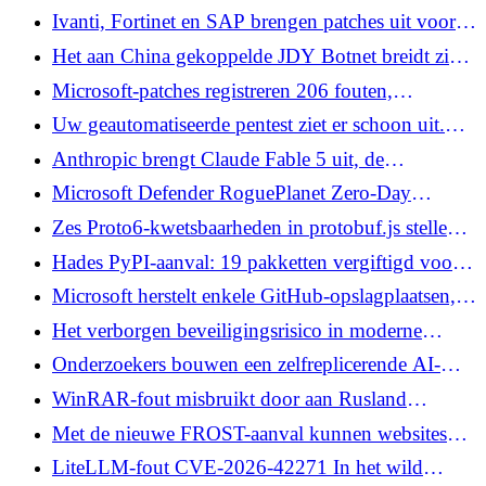
stoppen
aan de KEV-catalogus te midden van actieve
Ivanti, Fortinet en SAP brengen patches uit voor
exploitatie
meerdere kritieke kwetsbaarheden
Het aan China gekoppelde JDY Botnet breidt zich
uit naar meer dan 1.500 apparaten voor
Microsoft-patches registreren 206 fouten,
cyberverkenning
waaronder drie nuldagen en kritieke RCE-bugs
Uw geautomatiseerde pentest ziet er schoon uit.
Ontdek wat het heeft gemist in dit expertwebinar
Anthropic brengt Claude Fable 5 uit, de
krachtigste AI tot nu toe, met cyberbeveiligingen
Microsoft Defender RoguePlanet Zero-Day
verleent SYSTEEMtoegang op bijgewerkte
Zes Proto6-kwetsbaarheden in protobuf.js stellen
Windows
Node.js-apps bloot aan RCE en DoS
Hades PyPI-aanval: 19 pakketten vergiftigd voor
Auto-Run Bun Credential Stealer
Microsoft herstelt enkele GitHub-opslagplaatsen,
houdt andere offline terwijl Miasma Probe
Het verborgen beveiligingsrisico in moderne
doorgaat
netwerken: het werk tussen tools
Onderzoekers bouwen een zelfreplicerende AI-
worm die volledig op lokale, open-weight-
WinRAR-fout misbruikt door aan Rusland
modellen werkt
verbonden groepen om stealers in Oekraïne in te
Met de nieuwe FROST-aanval kunnen websites
zetten
bijhouden welke sites en apps u opent via SSD-
LiteLLM-fout CVE-2026-42271 In het wild
timing