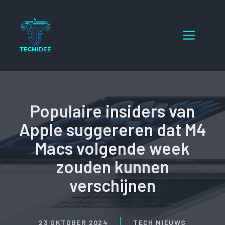
Ga
naar
Menu
de
inhoud
Populaire insiders van
Apple suggereren dat M4
Macs volgende week
zouden kunnen
verschijnen
23 OKTOBER 2024
TECH NIEUWS