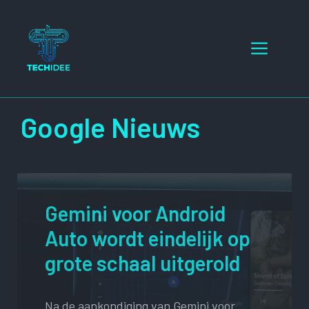
Ga
naar
Menu
de
inhoud
Google Nieuws
Gemini voor Android
Auto wordt eindelijk op
grote schaal uitgerold
Na de aankondiging van Gemini voor