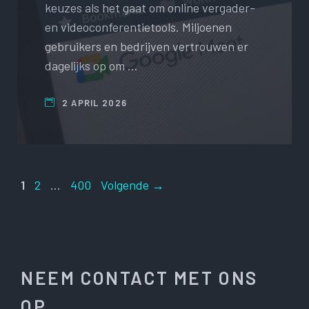
keuzes als het gaat om online vergader-
en videoconferentietools. Miljoenen
gebruikers en bedrijven vertrouwen er
dagelijks op om …
2 APRIL 2026
Pagina
Pagina
Pagina
1
2
…
400
Volgende
→
NEEM CONTACT MET ONS
OP