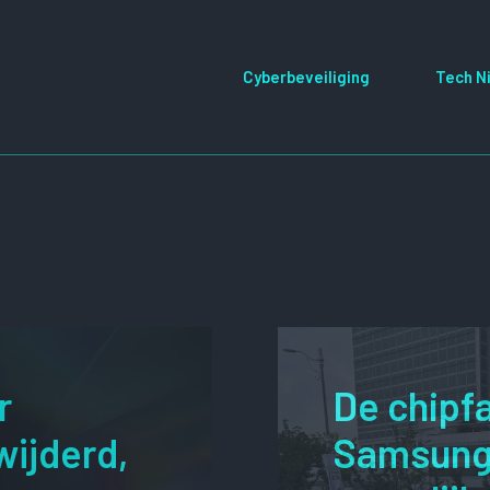
Cyberbeveiliging
Tech N
r
De chipf
wijderd,
Samsung 