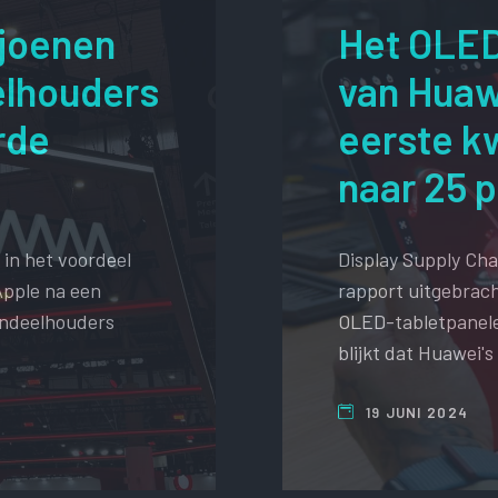
joenen
Het OLE
elhouders
van Huaw
rde
eerste k
naar 25 
in het voordeel
Display Supply Cha
Apple na een
rapport uitgebrach
andeelhouders
OLED-tabletpanele
blijkt dat Huawei
19 JUNI 2024