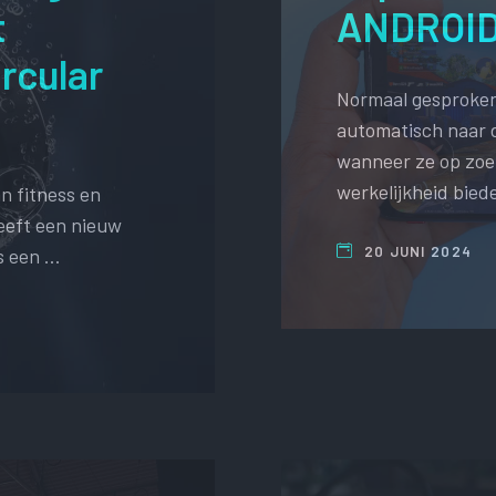
t
ANDROID
rcular
Normaal gesproken
automatisch naar d
wanneer ze op zoek
werkelijkheid bied
an fitness en
eeft een nieuw
20 JUNI 2024
is een …