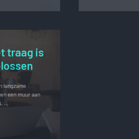
 traag is
plossen
en langzame
egen een muur aan
s, …