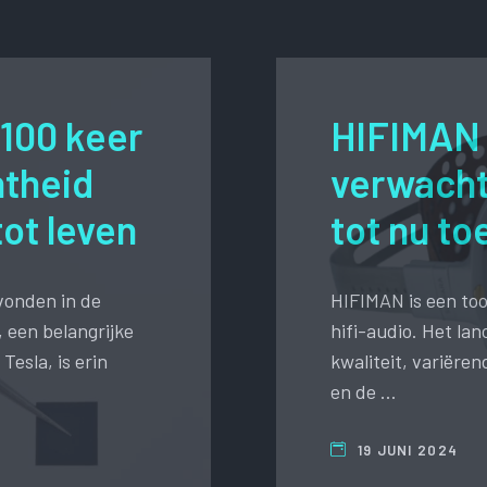
 100 keer
HIFIMAN 
htheid
verwacht
ot leven
tot nu to
vonden in de
HIFIMAN is een to
 een belangrijke
hifi-audio. Het la
Tesla, is erin
kwaliteit, variëre
en de …
19 JUNI 2024