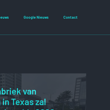
ieuws
Google Nieuws
Contact
abriek van
in Texas zal