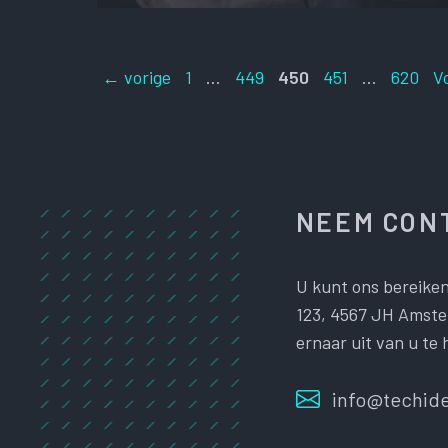
Pagina
Pagina
Pagina
Pagina
Pagina
←
vorige
1
…
449
450
451
…
620
V
NEEM CONT
U kunt ons bereiken
123, 4567 JH Amster
ernaar uit van u te 
info@techide