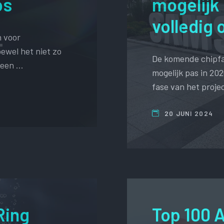
os
mogelijk 
volledig 
n voor
ewel het niet zo
De komende chipfa
t een …
mogelijk pas in 202
fase van het projec
20 JUNI 2024
Ring
Top 100 