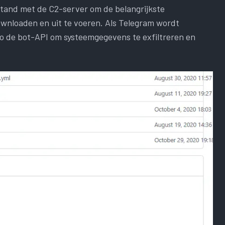
tand met de C2-server om de belangrijkste
wnloaden en uit te voeren. Als Telegram wordt
o de bot-API om systeemgegevens te exfiltreren en