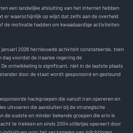
iten een landelijke afsluiting van het internet hebben
t er waarschijnlijk op wijst dat zelfs aan de overheid
f de motivatie hadden om kwaadaardige activiteiten
6 januari 2026 hernieuwde activiteit constateerde, toen
 dag voordat de Iraanse regering de
e ontwikkeling is significant, niet in de laatste plaats
enstander door de staat wordt gesponsord en gesteund
at gesponsorde hackgroepen die vanuit Iran opereren en
es uitvoeren die aansluiten bij de strategische
an de oudste en minder bekende groepen die erin is
acht te trekken en sinds 2004 stilletjes opereert door
op individuen voor het verzamelen van inlichtingen.