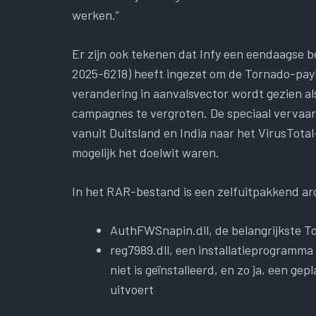
werken.”
Er zijn ook tekenen dat Infy een eendaagse 
2025-6218) heeft ingezet om de Tornado-pay
verandering in aanvalsvector wordt gezien a
campagnes te vergroten. De speciaal verva
vanuit Duitsland en India naar het VirusTota
mogelijk het doelwit waren.
In het RAR-bestand is een zelfuitpakkend ar
AuthFWSnapin.dll, de belangrijkste T
reg7989.dll, een installatieprogramma
niet is geïnstalleerd, en zo ja, een g
uitvoert