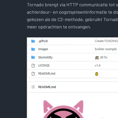
Tornado brengt via HTTP communicatie tot s
achterdeur- en oogstsysteeminformatie te do
gekozen als de C2-methode, gebruikt Tornad
meer opdrachten te ontvangen.