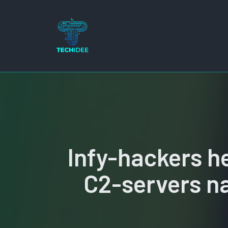
Ga
naar
de
inhoud
Infy-hackers h
C2-servers na