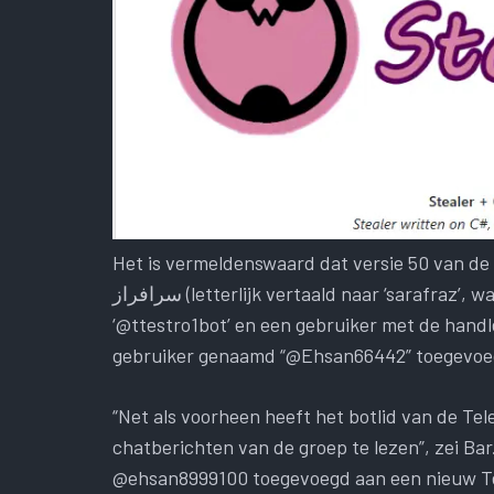
Het is vermeldenswaard dat versie 50 van d
سرافراز (letterlijk vertaald naar ‘sarafraz’, wat ’trots’ betekent) met daarin de Telegram-bot
‘@ttestro1bot’ en een gebruiker met de handl
gebruiker genaamd “@Ehsan66442” toegevoeg
“Net als voorheen heeft het botlid van de T
chatberichten van de groep te lezen”, zei Ba
@ehsan8999100 toegevoegd aan een nieuw Te