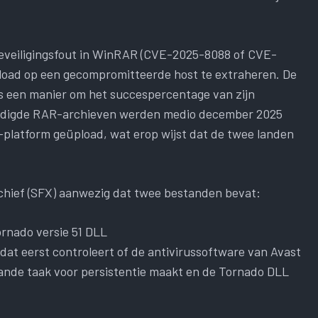
beveiligingsfout in WinRAR (CVE-2025-8088 of CVE-
load op een gecompromitteerde host te extraheren. De
ls een manier om het succespercentage van zijn
ardigde RAR-archieven werden medio december 2025
l-platform geüpload, wat erop wijst dat de twee landen
chief (SFX) aanwezig dat twee bestanden bevat:
ornado versie 51 DLL
 dat eerst controleert of de antivirussoftware van Avast
eplande taak voor persistentie maakt en de Tornado DLL