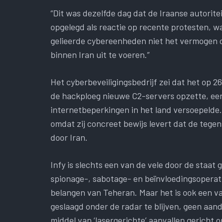
“Dit was dezelfde dag dat de Iraanse autorite
opgelegd als reactie op recente protesten, wa
gelieerde cybereenheden niet het vermogen o
binnen Iran uit te voeren.”
Het cyberbeveiligingsbedrijf zei dat het op 2
de hackploeg nieuwe C2-servers opzette, een
internetbeperkingen in het land versoepelde. D
omdat zij concreet bewijs levert dat de teg
door Iran.
Infy ​​is slechts een van de vele door de sta
spionage-, sabotage- en beïnvloedingsoperati
belangen van Teheran. Maar het is ook een v
geslaagd onder de radar te blijven, geen aand
middel van ‘lasergerichte’ aanvallen gericht 