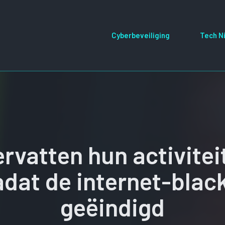
Cyberbeveiliging
Tech N
ervatten hun activite
dat de internet-black-
geëindigd