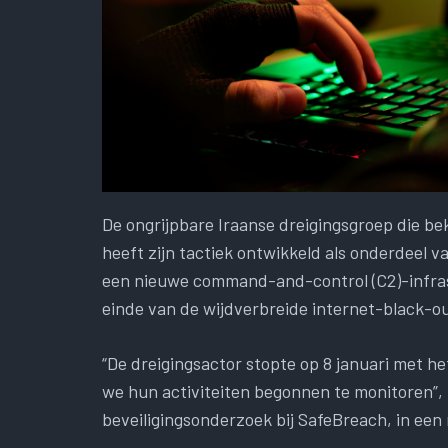
De ongrijpbare Iraanse dreigingsgroep die be
heeft zijn tactiek ontwikkeld als onderdeel v
een nieuwe command-and-control (C2)-infras
einde van de wijdverbreide internet-black-ou
“De dreigingsactor stopte op 8 januari met h
we hun activiteiten begonnen te monitoren”,
beveiligingsonderzoek bij SafeBreach, in ee