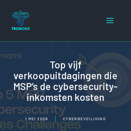
Ga
naar
Menu
de
inhoud
Top vijf
verkoopuitdagingen die
MSP’s de cybersecurity-
inkomsten kosten
1 MEI 2026
CYBERBEVEILIGING