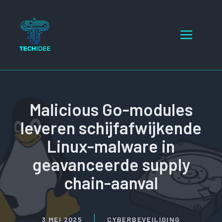
Ga
naar
Menu
de
inhoud
Malicious Go-modules
leveren schijfafwijkende
Linux-malware in
geavanceerde supply
chain-aanval
3 MEI 2025
CYBERBEVEILIGING