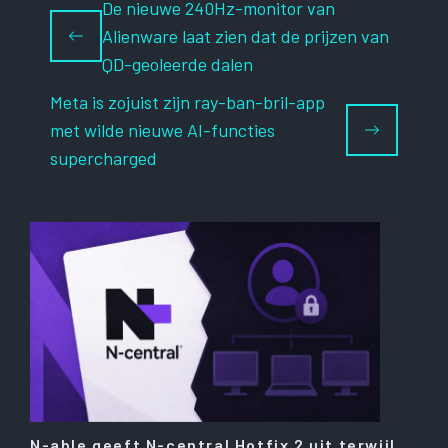
De nieuwe 240Hz-monitor van
Alienware laat zien dat de prijzen van
QD-geoleerde dalen
Meta is zojuist zijn ray-ban-bril-app
met wilde nieuwe AI-functies
supercharged
N-able geeft N-central Hotfix 2 uit terwijl