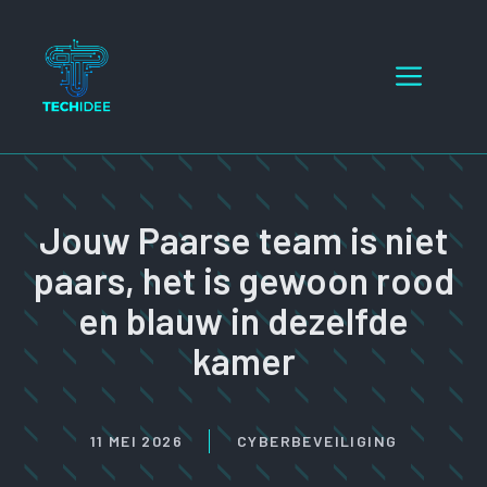
Ga
naar
Menu
de
inhoud
Jouw Paarse team is niet
paars, het is gewoon rood
en blauw in dezelfde
kamer
11 MEI 2026
CYBERBEVEILIGING