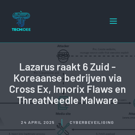
Ga
naar
Menu
de
inhoud
Lazarus raakt 6 Zuid -
Koreaanse bedrijven via
Cross Ex, Innorix Flaws en
ThreatNeedle Malware
24 APRIL 2025
CYBERBEVEILIGING