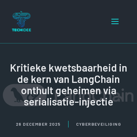
Ga
naar
Menu
de
inhoud
Kritieke kwetsbaarheid in
de kern van LangChain
onthult geheimen via
serialisatie-injectie
26 DECEMBER 2025
CYBERBEVEILIGING