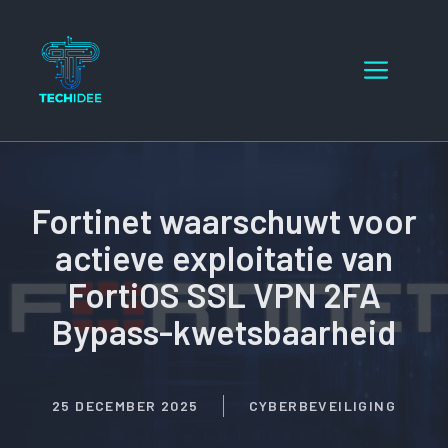
Ga
naar
Menu
de
inhoud
Fortinet waarschuwt voor
actieve exploitatie van
FortiOS SSL VPN 2FA
Bypass-kwetsbaarheid
25 DECEMBER 2025
CYBERBEVEILIGING