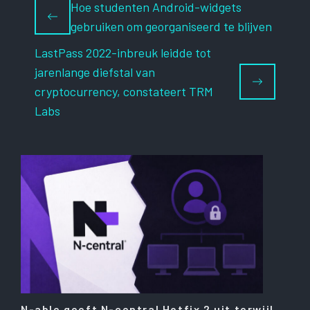
Hoe studenten Android-widgets
gebruiken om georganiseerd te blijven
LastPass 2022-inbreuk leidde tot
jarenlange diefstal van
cryptocurrency, constateert TRM
Labs
N-able geeft N-central Hotfix 2 uit terwijl