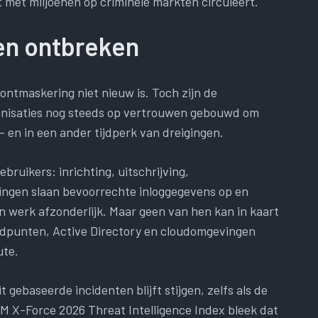
t met miljoenen op criminele markten circuleert.
en ontbreken
tsontmaskering niet nieuw is. Toch zijn de
anisaties nog steeds op vertrouwen gebouwd om
– en in een ander tijdperk van dreigingen.
ruikers: inrichting, uitschrijving,
ngen slaan bevoorrechte inloggegevens op en
jn werk afzonderlijk. Maar geen van hen kan in kaart
indpunten, Active Directory en cloudomgevingen
ute.
t gebaseerde incidenten blijft stijgen, zelfs als de
BM X-Force 2026 Threat Intelligence Index bleek dat