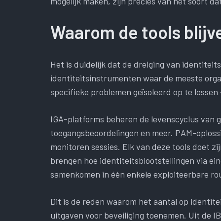
mogelijk maken, zijn precies van het soort da
Waarom de tools blijv
Het is duidelijk dat de dreiging van identitei
identiteitsinstrumenten waar de meeste org
specifieke problemen geïsoleerd op te lossen 
IGA-platforms beheren de levenscyclus van geb
toegangsbeoordelingen en meer. PAM-oplossi
monitoren sessies. Elk van deze tools doet zi
brengen hoe identiteitsblootstellingen via e
samenkomen in één enkele exploiteerbare ro
Dit is de reden waarom het aantal op identitei
uitgaven voor beveiliging toenemen. Uit de I