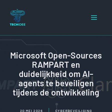
Ga
naar
Menu
de
inhoud
Microsoft Open-Sources
RAMPART en
duidelijkheid om AI-
agents te beveiligen
tijdens de ontwikkeling
20 MEI 2026
CYBERBEVEILIGING