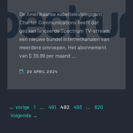
De Amerikaanse kabeltelevisiegigant
Charter Communications heeft dat
gedaan lanceerde Spectrum TV-stream,
een nieuwe bundel internetkanalen van
meerdere omroepen. Het abonnement
van $ 39,99 per maand …
20 APRIL 2024
Pagina
Pagina
Pagina
Pagina
Pagina
←
vorige
1
…
491
492
493
…
620
Volgende
→