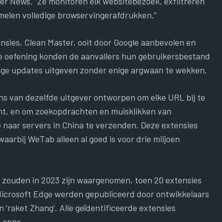
r News. “Ze monitoren elk websitebezoek, exfiltreren
elen volledige browservingerafdrukken.”
sies, Clean Master, ooit door Google aanbevolen en
 oefening konden de aanvallers hun gebruikersbestand
rdige updates uitgeven zonder enige argwaan te wekken.
ns van dezelfde uitgever ontworpen om elke URL bij te
ht, en om zoekopdrachten en muisklikken van
 naar servers in China te verzenden. Deze extensies
 waarbij WeTab alleen al goed is voor drie miljoen
t zouden in 2023 zijn waargenomen, toen 20 extensies
Microsoft Edge werden gepubliceerd door ontwikkelaars
 ‘raket Zhang’. Alle geïdentificeerde extensies
-apps.