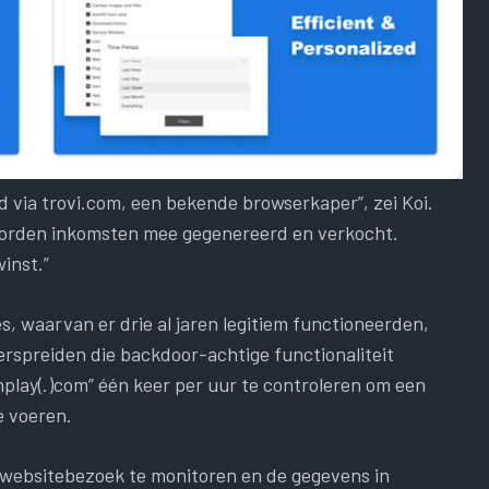
 via trovi.com, een bekende browserkaper”, zei Koi.
worden inkomsten mee gegenereerd en verkocht.
inst.”
, waarvan er drie al jaren legitiem functioneerden,
rspreiden die backdoor-achtige functionaliteit
lay(.)com” één keer per uur te controleren om een ​​
e voeren.
k websitebezoek te monitoren en de gegevens in