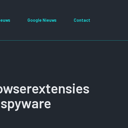
ieuws
Google Nieuws
Contact
owserextensies
n spyware