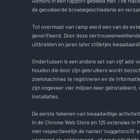
Admoni in een rapport gedeeld met The Hacke
de gecodeerde browsegeschiedenis en verzam
Tot overmaat van ramp werd een van de exten
geverifieerd. Door deze vertrouwenwekkende
uitbreiden en jaren later stilletjes kwaadaa
Ondertussen is een andere set van vijf add-o
houden die door zijn gebruikers wordt bezoc
zoekmachines te registreren en de informatie
zijn ongeveer vier miljoen keer geïnstalleerd,
installaties.
De eerste tekenen van kwaadwillige activitei
in de Chrome Web Store en 125 extensies in 
met respectievelijk de namen ‘nuggetsno15’ en
vermomd als achtergrond- of productiviteits