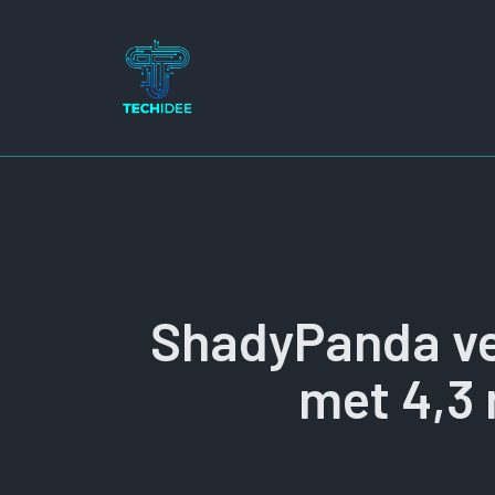
Ga
naar
de
inhoud
ShadyPanda ve
met 4,3 