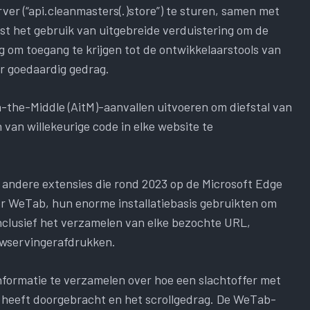
r (“api.cleanmasters(.)store”) te sturen, samen met
st het gebruik van uitgebreide verduistering om de
ng om toegang te krijgen tot de ontwikkelaarstools van
r goedaardig gedrag.
the-Middle (AitM)-aanvallen uitvoeren om diefstal van
 van willekeurige code in elke website te
ijf andere extensies die rond 2023 op de Microsoft Edge
 WeTab, hun enorme installatiebasis gebruikten om
inclusief het verzamelen van elke bezochte URL,
owservingerafdrukken.
nformatie te verzamelen over hoe een slachtoffer met
e heeft doorgebracht en het scrollgedrag. De WeTab-