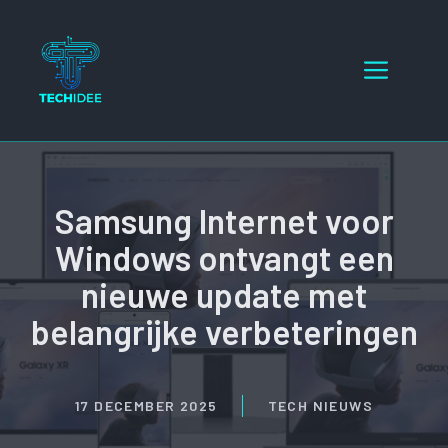
Ga
naar
Menu
de
inhoud
Samsung Internet voor
Windows ontvangt een
nieuwe update met
belangrijke verbeteringen
17 DECEMBER 2025
TECH NIEUWS