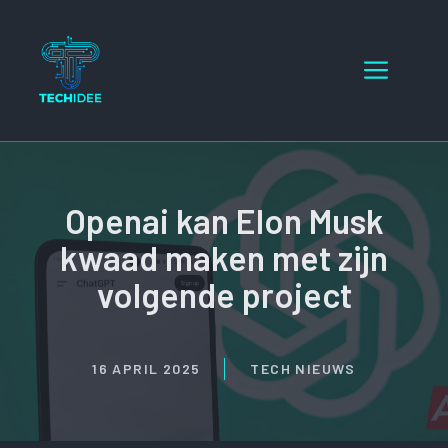
Ga
naar
Menu
de
inhoud
Openai kan Elon Musk
kwaad maken met zijn
volgende project
16 APRIL 2025
TECH NIEUWS