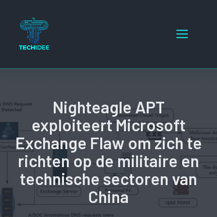
Ga
naar
Menu
de
inhoud
Nighteagle APT
exploiteert Microsoft
Exchange Flaw om zich te
richten op de militaire en
technische sectoren van
China