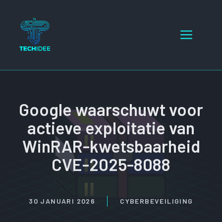
Ga
naar
Menu
de
inhoud
Google waarschuwt voor
actieve exploitatie van
WinRAR-kwetsbaarheid
CVE-2025-8088
30 JANUARI 2026
CYBERBEVEILIGING