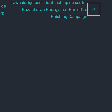
Lawaaierige beer richt zich op de sector
t de
Kazachstan Energy met Barrelfire
erp
Phishing Campaign