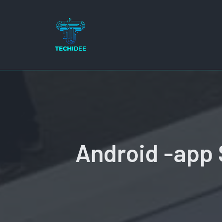
Ga
naar
de
inhoud
Android -app 