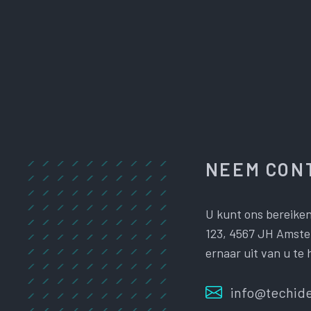
NEEM CONT
U kunt ons bereiken
123, 4567 JH Amster
ernaar uit van u te 
info@techide