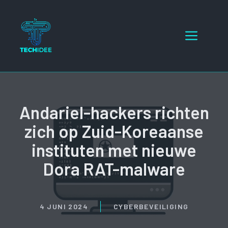
Ga
naar
Menu
de
inhoud
Andariel-hackers richten
zich op Zuid-Koreaanse
instituten met nieuwe
Dora RAT-malware
4 JUNI 2024
CYBERBEVEILIGING