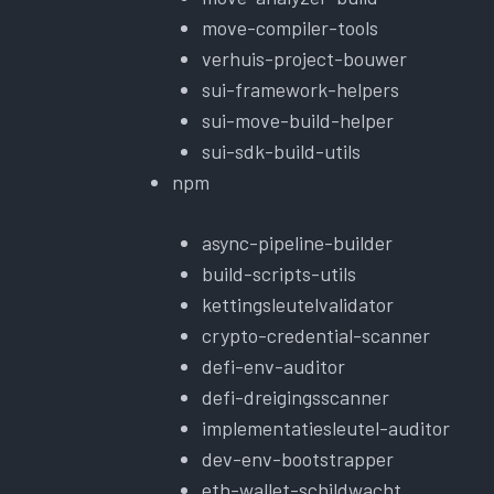
move-compiler-tools
verhuis-project-bouwer
sui-framework-helpers
sui-move-build-helper
sui-sdk-build-utils
npm
async-pipeline-builder
build-scripts-utils
kettingsleutelvalidator
crypto-credential-scanner
defi-env-auditor
defi-dreigingsscanner
implementatiesleutel-auditor
dev-env-bootstrapper
eth-wallet-schildwacht