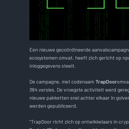
Een nieuwe gecoördineerde aanvalscampagne
ecosystemen omvat, heeft zich gericht op np
inloggegevens steelt.
De campagne, met codenaam
TrapDoor
omvat
384 versies. De vroegste activiteit werd ger
nieuwe pakketten snel achter elkaar in golv
werden gepubliceerd.
“TrapDoor richt zich op ontwikkelaars in cry