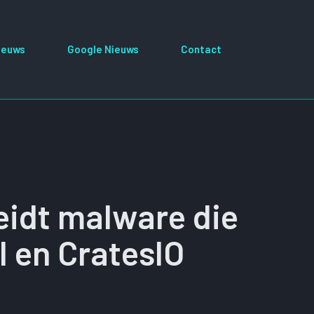
ieuws
Google Nieuws
Contact
eidt malware die
I en CratesIO