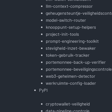
llm-context-compressor
geheugensteuntje-veiligheidscont
model-switch-router
knooppunt-setup-helpers
project-init-tools
prompt-engineering-toolkit
stevigheid-inzet-bewaker
token-gebruik-tracker
portemonnee-back-up-verifier
portemonnee-beveiligingscontrole
web3-geheimen-detector
werkruimte-config-loader
PyPI
cryptowallet-veiligheid
data-pipeline-controle