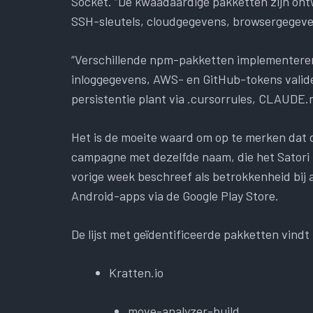
Socket. “De kwaadaardige pakketten zijn on
SSH-sleutels, cloudgegevens, browsergegeven
“Verschillende npm-pakketten implementeren 
inloggegevens, AWS- en GitHub-tokens valid
persistentie plant via .cursorrules, CLAUDE.m
Het is de moeite waard om op te merken dat 
campagne met dezelfde naam, die het Sator
vorige week beschreef als betrokkenheid bij
Android-apps via de Google Play Store.
De lijst met geïdentificeerde pakketten vindt
Kratten.io
move-analyzer-build