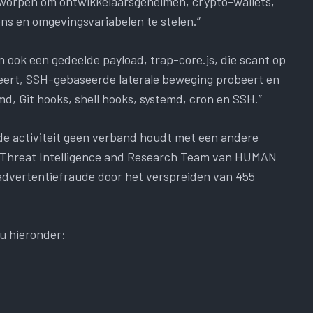
tworpen om ontwikkelaarsgeheimen, crypto-wallets,
s en omgevingsvariabelen te stelen.”
ook een gedeelde payload, trap-core.js, die scant op
eert, SSH-gebaseerde laterale beweging probeert en
d, Git hooks, shell hooks, systemd, cron en SSH.”
de activiteit geen verband houdt met een andere
i Threat Intelligence and Research Team van HUMAN
 advertentiefraude door het verspreiden van 455
 u hieronder: