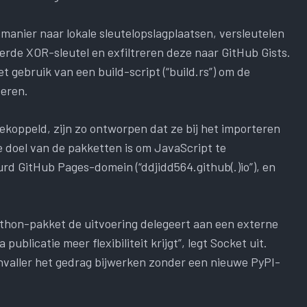
manier naar lokale sleutelopslagplaatsen, versleutelen
de XOR-sleutel en exfiltreren deze naar GitHub Gists.
 gebruik van een build-script (“build.rs”) om de
veren.
ekoppeld, zijn zo ontworpen dat ze bij het importeren
 doel van de pakketten is om JavaScript te
rd GitHub Pages-domein (“ddjidd564.github(.)io”), en
ython-pakket de uitvoering delegeert aan een externe
blicatie meer flexibiliteit krijgt”, legt Socket uit.
anvaller het gedrag bijwerken zonder een nieuwe PyPI-