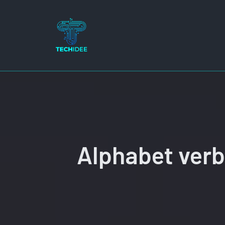
Ga
naar
de
inhoud
Alphabet verb