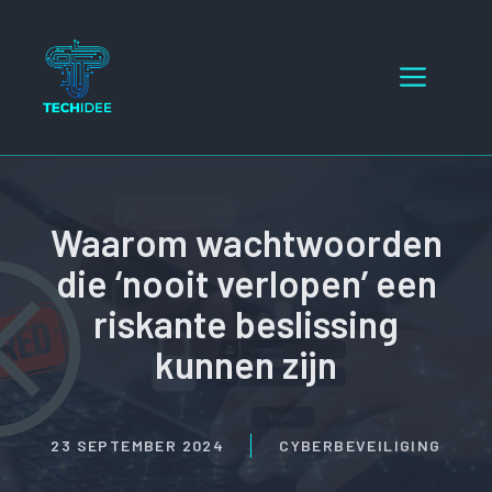
Ga
naar
Menu
de
inhoud
Waarom wachtwoorden
die ‘nooit verlopen’ een
riskante beslissing
kunnen zijn
23 SEPTEMBER 2024
CYBERBEVEILIGING