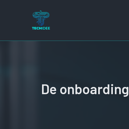
Ga
naar
de
inhoud
De onboarding