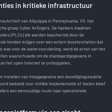
ies in kritieke infrastructuur
utoriteit van Aliquippa in Pennsylvania, VS, het
ische groep Cyber ​​Av3ngers. De hackers maakten
llers (PLC’s) die werden beschermd door de
role konden krijgen over een extern boosterstation dat
co was voor de watervoorziening, werd de ernst van het
iteiten waarschuwde om de standaardgegevens in
 van het open internet te ontkoppelen.
et instellen van inloggegevens een beveiligingszwakte
rd bedoeld voor initiële implementatie of testen bleef
llers een eenvoudige route naar operationele