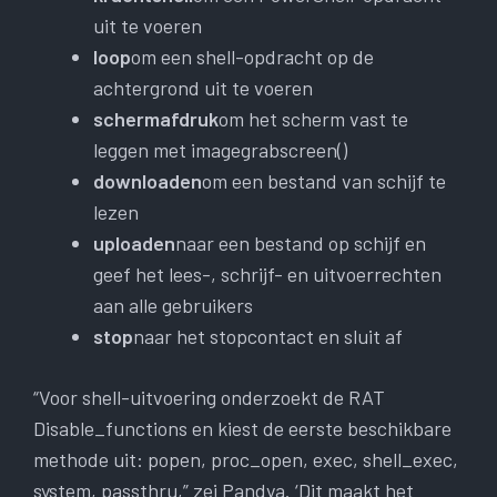
uit te voeren
loop
om een ​​shell-opdracht op de
achtergrond uit te voeren
schermafdruk
om het scherm vast te
leggen met imagegrabscreen()
downloaden
om een ​​bestand van schijf te
lezen
uploaden
naar een bestand op schijf en
geef het lees-, schrijf- en uitvoerrechten
aan alle gebruikers
stop
naar het stopcontact en sluit af
“Voor shell-uitvoering onderzoekt de RAT
Disable_functions en kiest de eerste beschikbare
methode uit: popen, proc_open, exec, shell_exec,
system, passthru,” zei Pandya. ‘Dit maakt het