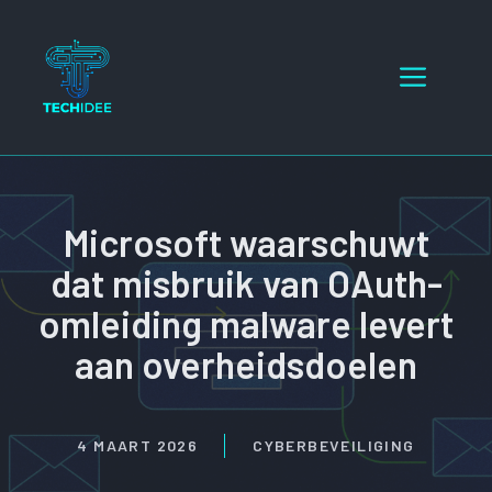
Ga
naar
Menu
de
inhoud
Microsoft waarschuwt
dat misbruik van OAuth-
omleiding malware levert
aan overheidsdoelen
4 MAART 2026
CYBERBEVEILIGING