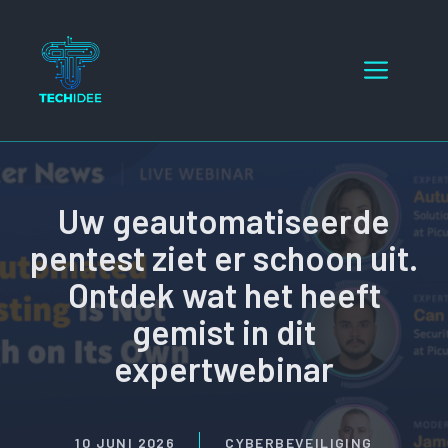
Ga
naar
Menu
de
inhoud
Uw geautomatiseerde
pentest ziet er schoon uit.
Ontdek wat het heeft
gemist in dit
expertwebinar
10 JUNI 2026
CYBERBEVEILIGING