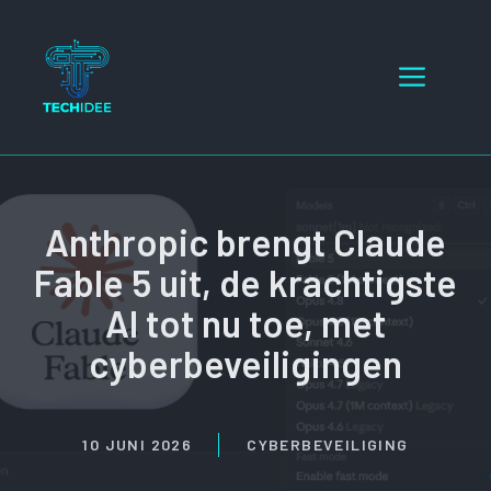
Ga
naar
Menu
de
inhoud
Anthropic brengt Claude
Fable 5 uit, de krachtigste
AI tot nu toe, met
cyberbeveiligingen
10 JUNI 2026
CYBERBEVEILIGING