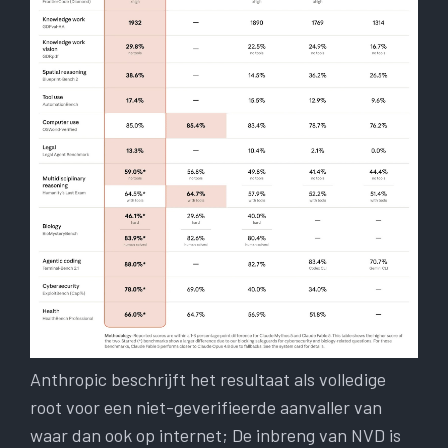
Anthropic beschrijft het resultaat als volledige
root voor een niet-geverifieerde aanvaller van
waar dan ook op internet; De inbreng van NVD is