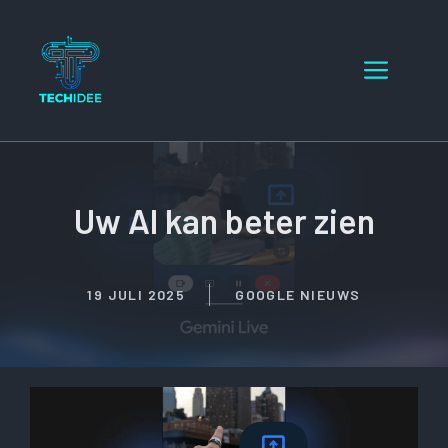
Ga
naar
Menu
de
inhoud
Uw AI kan beter zien
19 JULI 2025
GOOGLE NIEUWS