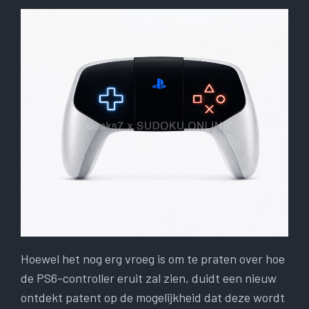
Hoewel het nog erg vroeg is om te praten over hoe
de PS6-controller eruit zal zien, duidt een nieuw
ontdekt patent op de mogelijkheid dat deze wordt