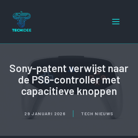
Ga
naar
Menu
de
inhoud
Sony-patent verwijst naar
de PS6-controller met
capacitieve knoppen
29 JANUARI 2026
TECH NIEUWS