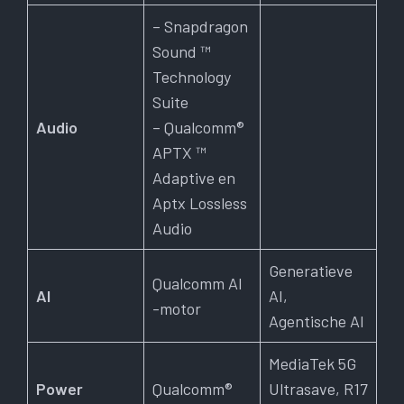
– Snapdragon
Sound ™
Technology
Suite
Audio
– Qualcomm®
APTX ™
Adaptive en
Aptx Lossless
Audio
Generatieve
Qualcomm AI
AI
AI,
-motor
Agentische AI
MediaTek 5G
Power
Qualcomm®
Ultrasave, R17