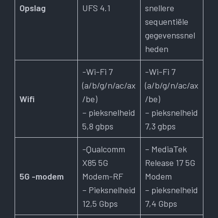
Opslag
UFS 4.1
snellere
sequentiële
gegevenssnel
heden
-Wi-Fi 7
-Wi-Fi 7
(a/b/g/n/ac/ax
(a/b/g/n/ac/ax
Wifi
/be)
/be)
– pieksnelheid
– pieksnelheid
5,8 gbps
7,3 gbps
-Qualcomm
– MediaTek
X85 5G
Release 17 5G
5G -modem
Modem-RF
Modem
– Pieksnelheid
– pieksnelheid
12,5 Gbps
7,4 Gbps