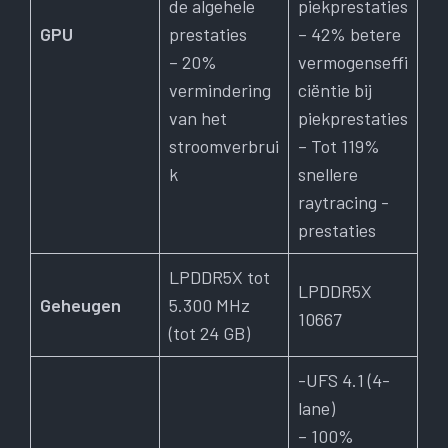
de algehele
piekprestaties
GPU
prestaties
– 42% betere
– 20%
vermogenseffi
vermindering
ciëntie bij
van het
piekprestaties
stroomverbrui
– Tot 119%
k
snellere
raytracing -
prestaties
LPDDR5X tot
LPDDR5X
Geheugen
5.300 MHz
10667
(tot 24 GB)
-UFS 4.1 (4-
lane)
– 100%