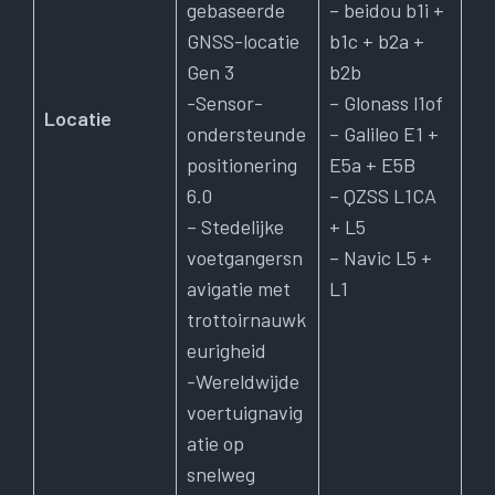
gebaseerde
– beidou b1i +
GNSS-locatie
b1c + b2a +
Gen 3
b2b
-Sensor-
– Glonass l1of
Locatie
ondersteunde
– Galileo E1 +
positionering
E5a + E5B
6.0
– QZSS L1CA
– Stedelijke
+ L5
voetgangersn
– Navic L5 +
avigatie met
L1
trottoirnauwk
eurigheid
-Wereldwijde
voertuignavig
atie op
snelweg