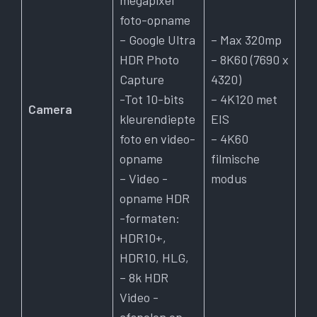
foto-opname
– Google Ultra
– Max 320mp
HDR Photo
– 8K60 (7690 x
Capture
4320)
-Tot 10-bits
– 4K120 met
Camera
kleurendiepte
EIS
foto en video-
– 4K60
opname
filmische
– Video -
modus
opname HDR
-formaten:
HDR10+,
HDR10, HLG,
– 8k HDR
Video -
afspelen op