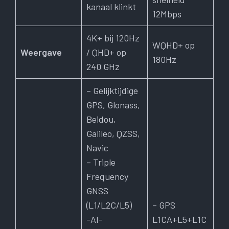
kanaal klinkt
12Mbps
4K+ bij 120Hz
WQHD+ op
Weergave
/ QHD+ op
180Hz
240 GHz
– Gelijktijdige
GPS, Glonass,
Beidou,
Galileo, QZSS,
Navic
– Triple
Frequency
GNSS
(L1/L2C/L5)
– GPS
-AI-
L1CA+L5+L1C