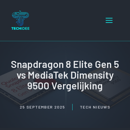
Ga
naar
Menu
de
inhoud
Snapdragon 8 Elite Gen 5
vs MediaTek Dimensity
9500 Vergelijking
25 SEPTEMBER 2025
TECH NIEUWS