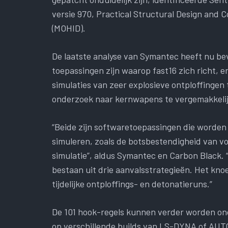
versie 970, Practical Structural Design and
(MOHID).
De laatste analyse van Symantec heeft nu 
toepassingen zijn waarop fast16 zich richt, e
simulaties van zeer explosieve ontploffingen
onderzoek naar kernwapens te vergemakkeli
“Beide zijn softwaretoepassingen die worden
simuleren, zoals de botsbestendigheid van vo
simulatie”, aldus Symantec en Carbon Black. 
bestaan ​​uit drie aanvalsstrategieën. Het kno
tijdelijke ontploffings- en detonatieruns.”
De 101 hook-regels kunnen verder worden onde
op verschillende builds van LS-DYNA of AUTO