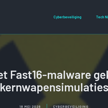
Cyberbeveiliging
Tech N
et Fast16-malware ge
kernwapensimulatie
18 MEI 2026
CYBERBEVEILIGING