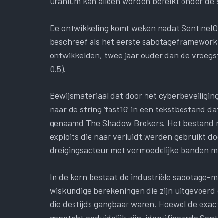
uranium kan alleen worden bereikt onder de
De ontwikkeling komt weken nadat SentinelOn
beschreef als het eerste sabotageframework
ontwikkelden, twee jaar ouder dan de vroegs
0.5).
Bewijsmateriaal dat door het cyberbeveiligi
naar de string ‘fast16’ in een tekstbestand 
genaamd The Shadow Brokers. Het bestand ma
exploits die naar verluidt werden gebruikt d
dreigingsacteur met vermoedelijke banden m
In de kern bestaat de industriële sabotage-m
wiskundige berekeningen die zijn uitgevoerd
die destijds gangbaar waren. Hoewel de exac
gepatcht onduidelijk zijn, identificeerde Se