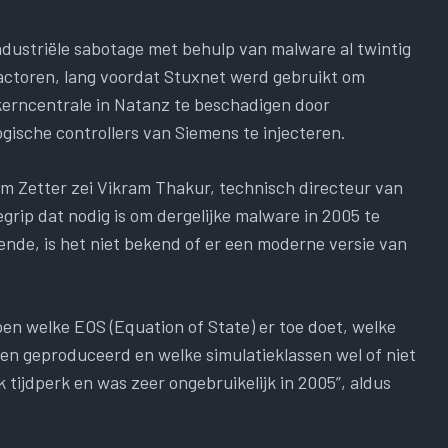
ndustriële sabotage met behulp van malware al twintig
 actoren, lang voordat Stuxnet werd gebruikt om
kerncentrale in Natanz te beschadigen door
ische controllers van Siemens te injecteren.
im Zetter zei Vikram Thakur, technisch directeur van
grip dat nodig is om dergelijke malware in 2005 te
nde, is het niet bekend of er een moderne versie van
pen welke EOS (Equation of State) er toe doet, welke
n geproduceerd en welke simulatieklassen wel of niet
lk tijdperk en was zeer ongebruikelijk in 2005”, aldus