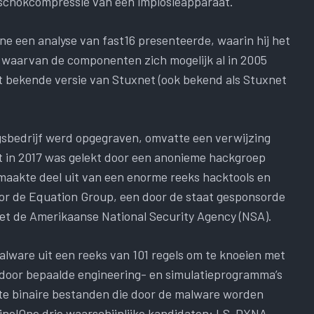
 schokcompressie van een implosieapparaat.
e een analyse van fast16 presenteerde, waarin hij het
 waarvan de componenten zich mogelijk al in 2005
t bekende versie van Stuxnet (ook bekend als Stuxnet
ngsbedrijf werd opgegraven, omvatte een verwijzing
dat in 2017 was gelekt door een anonieme hackgroep
akte deel uit van een enorme reeks hacktools en
oor de Equation Group, een door de staat gesponsorde
et de Amerikaanse National Security Agency (NSA).
alware uit een reeks van 101 regels om te knoeien met
 door bepaalde engineering- en simulatieprogramma’s
te binaire bestanden die door de malware worden
ntinelOne drie waarschijnlijke kandidaten: LS-DYNA