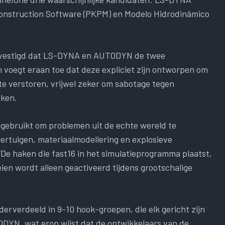
 Construction Software (PKPM) en Modelo Hidrodinâmico
bevestigd dat LS-DYNA en AUTODYN de twee
n voegt eraan toe dat deze expliciet zijn ontworpen om
 te verstoren, vrijwel zeker om sabotage tegen
jken.
 gebruikt om problemen uit de echte wereld te
ertuigen, materiaalmodellering en explosieve
“De haken die fast16 in het simulatieprogramma plaatst,
eien wordt alleen geactiveerd tijdens grootschalige
rverdeeld in 9-10 hook-groepen, die elk gericht zijn
DYN, wat erop wijst dat de ontwikkelaars van de