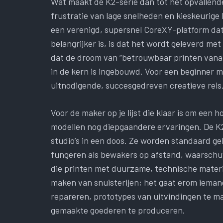
Wat maakt de K2-serie dan tot het opvallend
frustratie van lage snelheden en kieskeurige
een verenigd, supersnel CoreXY-platform dat
belangrijker is, is dat het wordt geleverd met
dat de droom van “betrouwbaar printen vanaf 
in de kern is ingebouwd. Voor een beginner m
uitnodigende, succesgedreven creatieve reis
Voor de maker op je lijst die klaar is om een 
modellen nog diepgaandere ervaringen. De K2
studio’s in een doos. Ze worden standaard ge
fungeren als bewakers op afstand, waarsch
die printen met duurzame, technische materia
maken van snuisterijen; het gaat erom iemand 
repareren, prototypes van uitvindingen te m
gemaakte goederen te produceren.