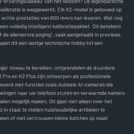
e ‘ervaringscadeau’ van het seizoen? De legendarische
 kalibratie is weggewerkt. Elk K2-model is gebouwd op
 echte prestaties van 600 mm/s kan leveren. Wat nog
 een volledig intelligent kalibratiepakket. Dit betekent
de allereerste poging”, vaak aangehaald in previews,
aakt dit een lastige technische hobby tot een
.
​​hoger niveau te bereiken, ontgrendelen de duurdere
 Pro en K2 Plus zijn ontworpen als professionele
leverd met functies zoals dubbele AI-camera’s die
uwingen naar uw telefoon sturen en verwarmde kamers
len mogelijk maken. Dit gaat niet alleen over het
in staat te stellen huishoudelijke artikelen te
aken of met vertrouwen kleine batches op maat