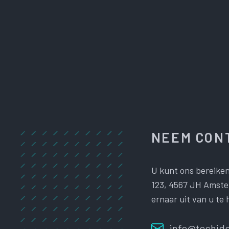
NEEM CONT
U kunt ons bereiken
123, 4567 JH Amster
ernaar uit van u te 
info@techide