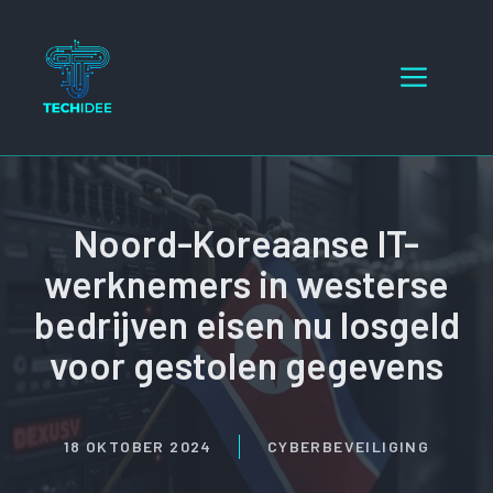
Ga
naar
Menu
de
inhoud
Noord-Koreaanse IT-
werknemers in westerse
bedrijven eisen nu losgeld
voor gestolen gegevens
18 OKTOBER 2024
CYBERBEVEILIGING