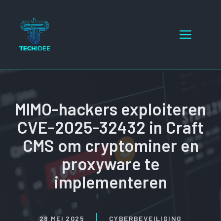
Ga
naar
Menu
de
inhoud
MIMO-hackers exploiteren
CVE-2025-32432 in Craft
CMS om cryptominer en
proxyware te
implementeren
28 MEI 2025
CYBERBEVEILIGING