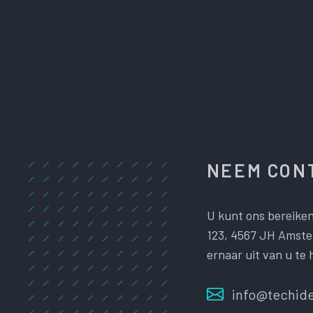
NEEM CONT
U kunt ons bereiken
123, 4567 JH Amster
ernaar uit van u te 
info@techide