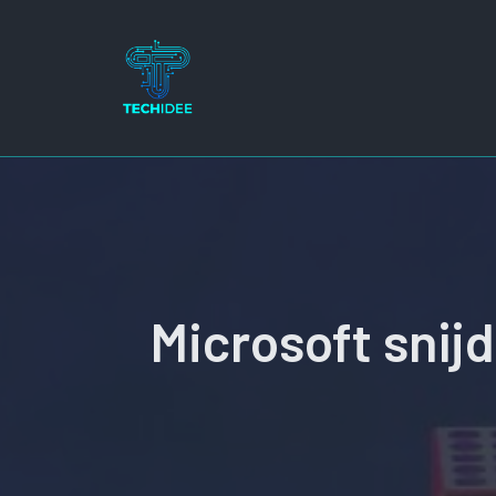
Ga
naar
de
inhoud
Microsoft snijd