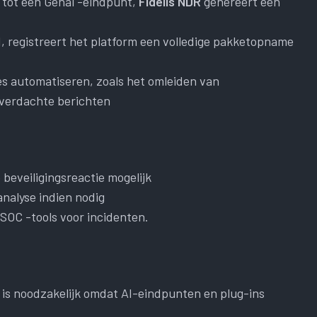
 tot een Genai -eindpunt,
Fidelis NDR
genereert een
, registreert het platform een ​​volledige pakketopname
s automatiseren, zoals het omleiden van
 verdachte berichten
beveiligingsreactie mogelijk
nalyse indien nodig
SOC -tools voor incidenten.
is noodzakelijk omdat AI-eindpunten en plug-ins