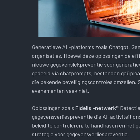
Generatieve AI -platforms zoals Chatgpt, Gem
organisaties. Hoewel deze oplossingen de eff
nieuwe gegevenslekpreventie voor generatiev
gedeeld via chatprompts, bestanden geüploa
die bekende beveiligingscontroles omzeilen.
evenementen vaak niet.
Oplossingen zoals
Fidelis -netwerk
® Detecti
gegevensverliespreventie die AI-activiteit on
beleid te controleren, te handhaven en het g
strategie voor gegevensverliespreventie.