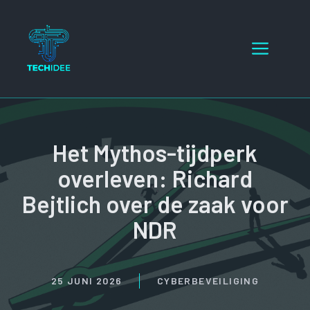
Ga
naar
Menu
de
inhoud
Het Mythos-tijdperk
overleven: Richard
Bejtlich over de zaak voor
NDR
25 JUNI 2026
CYBERBEVEILIGING