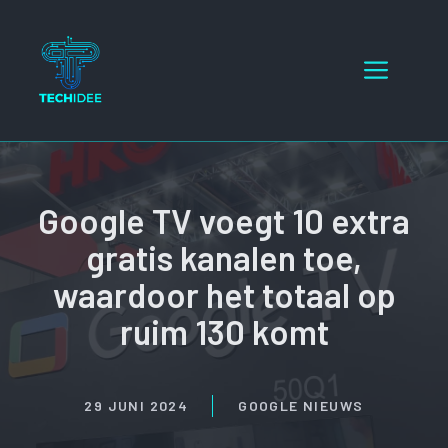
Ga
naar
Menu
de
inhoud
Google TV voegt 10 extra
gratis kanalen toe,
waardoor het totaal op
ruim 130 komt
29 JUNI 2024
GOOGLE NIEUWS