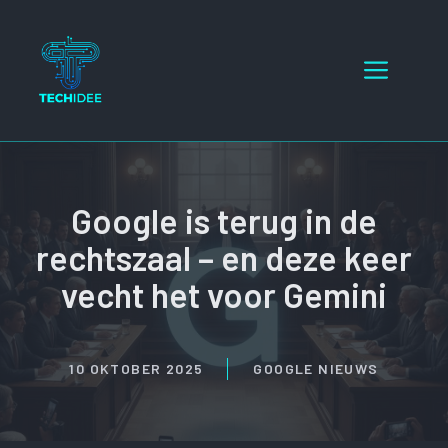
Ga
naar
Menu
de
inhoud
Google is terug in de
rechtszaal – en deze keer
vecht het voor Gemini
10 OKTOBER 2025
GOOGLE NIEUWS