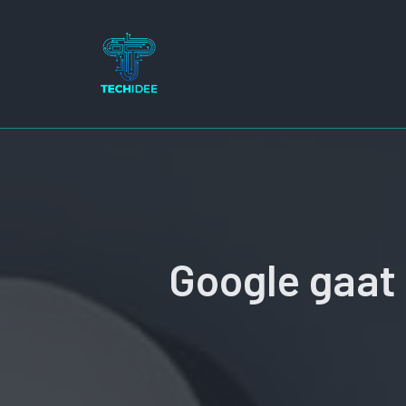
Ga
naar
de
inhoud
Google gaat