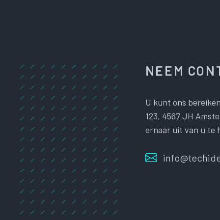
NEEM CONT
U kunt ons bereiken
123, 4567 JH Amster
ernaar uit van u te 
info@techide