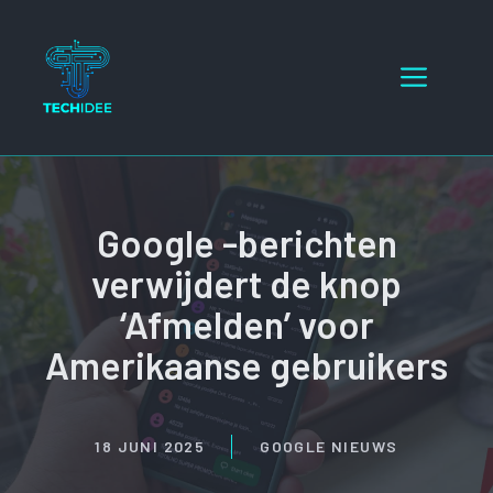
Ga
naar
Menu
de
inhoud
Google -berichten
verwijdert de knop
‘Afmelden’ voor
Amerikaanse gebruikers
18 JUNI 2025
GOOGLE NIEUWS