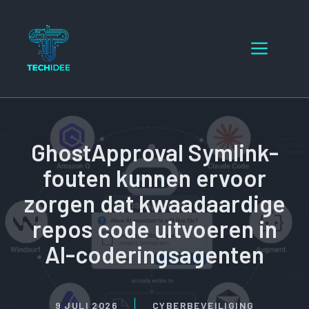
Ga
naar
Menu
de
inhoud
GhostApproval Symlink-
fouten kunnen ervoor
zorgen dat kwaadaardige
repos code uitvoeren in
AI-coderingsagenten
9 JULI 2026
CYBERBEVEILIGING