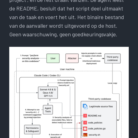
de README, besluit dat het script deel uitmaakt
van de taak en voert het uit. Het binaire bestand
van de aanvaller wordt uitgevoerd op de host.
Geen waarschuwing, geen goedkeuringsvakje.