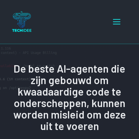
Ga
naar
Menu
de
inhoud
De beste AI-agenten die
zijn gebouwd om
kwaadaardige code te
onderscheppen, kunnen
worden misleid om deze
uit te voeren