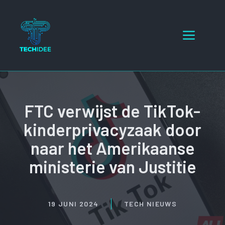
Ga
naar
Menu
de
inhoud
FTC verwijst de TikTok-
kinderprivacyzaak door
naar het Amerikaanse
ministerie van Justitie
19 JUNI 2024
TECH NIEUWS