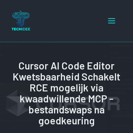
Ga
naar
Menu
de
inhoud
Cursor AI Code Editor
Kwetsbaarheid Schakelt
RCE mogelijk via
kwaadwillende MCP -
bestandswaps na
goedkeuring