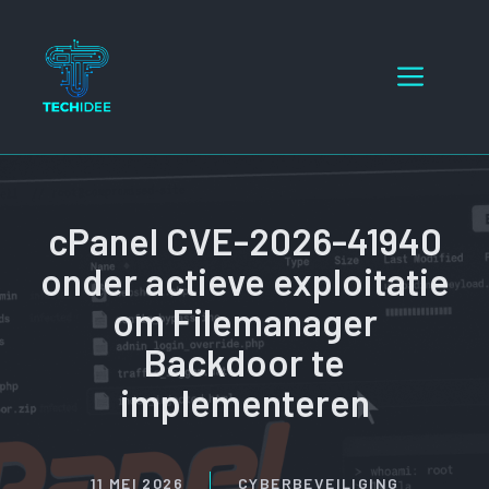
Ga
naar
Menu
de
inhoud
cPanel CVE-2026-41940
onder actieve exploitatie
om Filemanager
Backdoor te
implementeren
11 MEI 2026
CYBERBEVEILIGING