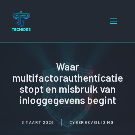
Ga
naar
Menu
de
inhoud
Waar
multifactorauthenticatie
stopt en misbruik van
inloggegevens begint
6 MAART 2026
CYBERBEVEILIGING