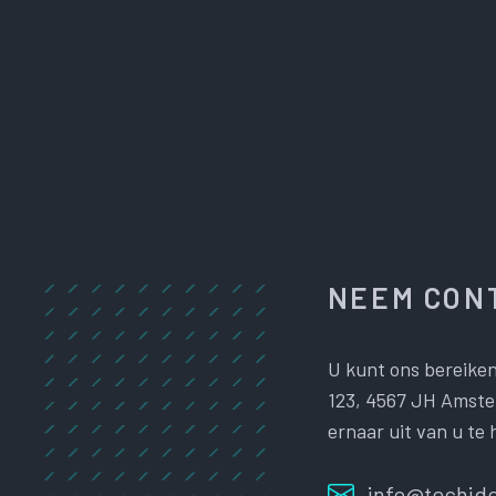
NEEM CONT
U kunt ons bereiken
123, 4567 JH Amster
ernaar uit van u te 
info@techide